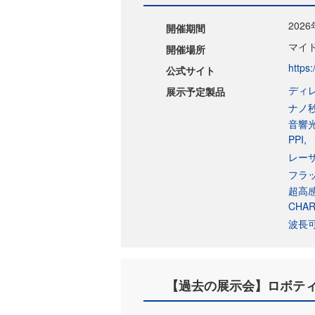
202
開催期間
マイド
開催場所
https:
公式サイト
ディレ
展示予定製品
ナノ
音響
PPI
レーザ
フラ
超高感
CHAR
波長
【過去の展示会】ロボティクス