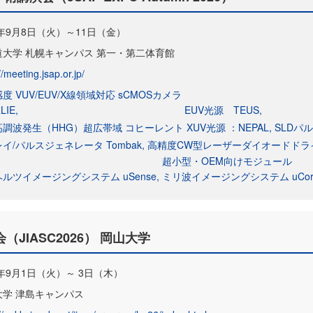
6年9月8日（火）～11日（金）
道大学 札幌キャンパス 第一・第二体育館
//meeting.jsap.or.jp/
度 VUV/EUV/X線領域対応 sCMOSカメラ
LIE
EUV光源 TEUS
調波発生（HHG）超広帯域 コヒーレント XUV光源 ：NEPAL
SLDパ
イ/パルスジェネレータ Tombak
高精度CW型レーザーダイオードドライバ
超小型・OEM向けモジュール
ルツイメージングシステム uSense
ミリ波イメージングシステム uCor
JIASC2026） 岡山大学
6年9月1日（火）～ 3日（木）
大学 津島キャンパス