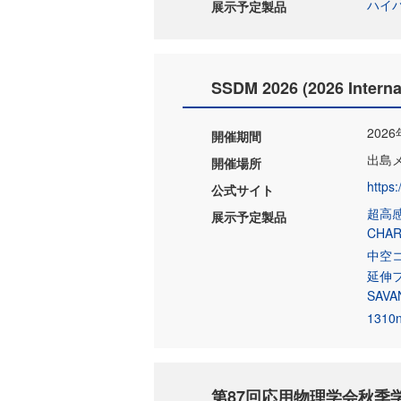
ハイパ
展示予定製品
SSDM 2026 (2026 Internat
202
開催期間
出島
開催場所
https
公式サイト
超高感
展示予定製品
CHAR
中空
延伸フ
SAV
131
第87回応用物理学会秋季学術講