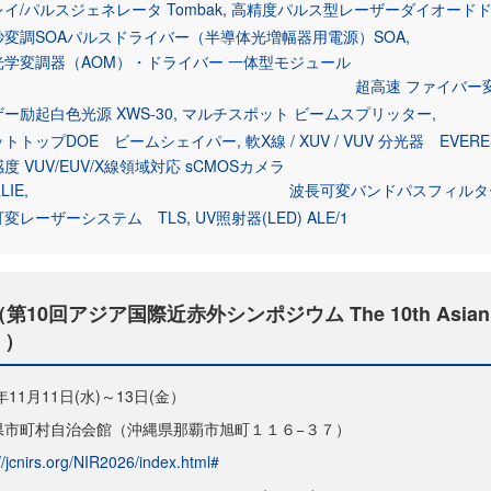
イ/パルスジェネレータ Tombak
高精度パルス型レーザーダイオードドラ
秒変調SOAパルスドライバー（半導体光増幅器用電源）SOA
光学変調器（AOM）・ドライバー 一体型モジュール
超高速 ファイバー変調
ー励起白色光源 XWS-30
マルチスポット ビームスプリッター
ットトップDOE ビームシェイパー
軟X線 / XUV / VUV 分光器 EVERE
度 VUV/EUV/X線領域対応 sCMOSカメラ
LIE
波長可変バンドパスフィルター 
可変レーザーシステム TLS
UV照射器(LED) ALE/1
0回アジア国際近赤外シンポジウム The 10th Asian 
））
6年11月11日(水)～13日(金）
県市町村自治会館（沖縄県那覇市旭町１１６−３７）
//jcnirs.org/NIR2026/index.html#