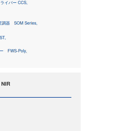
イバー CCS
器 SOM Series
ST
FWS-Poly
NIR