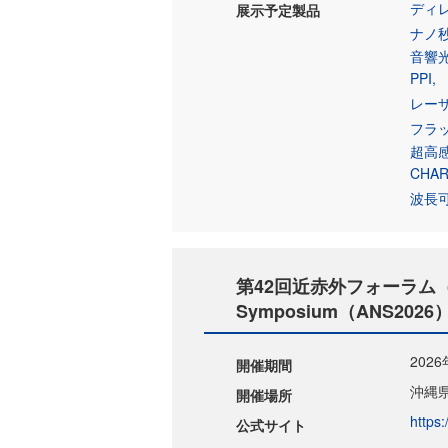
ディレ
展示予定製品
ナノ
音響
PPI
レーザ
フラ
超高感
CHAR
波長
第42回近赤外フォーラム（第1
Symposium（ANS2026
202
開催期間
沖縄
開催場所
https:
公式サイト