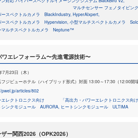
ン対応 ハイパースペクトルイメージングシステム BlackBird V2
マルチセンサー フェノタイピン
ースペクトルカメラ BlackIndustry
HyperAIxpert
ースペクトルカメラ Hypervision
小型マルチスペクトルカメラ Solo
マルチスペクトルカメラ Neptune™
パワエレフォーラム〜先進電源技術〜
6年7月23日（木）
フジビューホテル（ハイブリッド形式）対面 13:00～17:30（12:00開場）／
//pwel.jp/articles/802
ーエレクトロニクス向け
「高出力・パワーエレクトロニクス向
トシンクモジュール AURORA
ヒートシンクモジュール ULTIMA
ー関西2026（OPK2026）