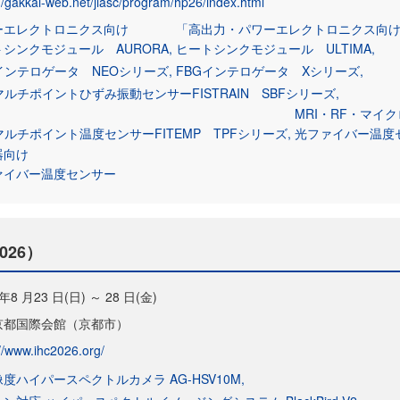
://gakkai-web.net/jiasc/program/hp26/index.html
ーエレクトロニクス向け
「高出力・パワーエレクトロニクス向
トシンクモジュール AURORA
ヒートシンクモジュール ULTIMA
Gインテロゲータ NEOシリーズ
FBGインテロゲータ Xシリーズ
マルチポイントひずみ振動センサーFISTRAIN SBFシリーズ
MRI・RF・マイ
マルチポイント温度センサーFITEMP TPFシリーズ
光ファイバー温度
器向け
ァイバー温度センサー
026）
 年8 月23 日(日) ～ 28 日(金)
京都国際会館（京都市）
://www.ihc2026.org/
度ハイパースペクトルカメラ AG-HSV10M