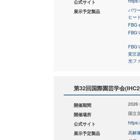
https
公式サイト
パワ
展示予定製品
ヒー
FB
FBG
FBG
変圧
光フ
第32回国際園芸学会(IHC2
2026
開催期間
国立
開催場所
https
公式サイト
高解像
展示予定製品