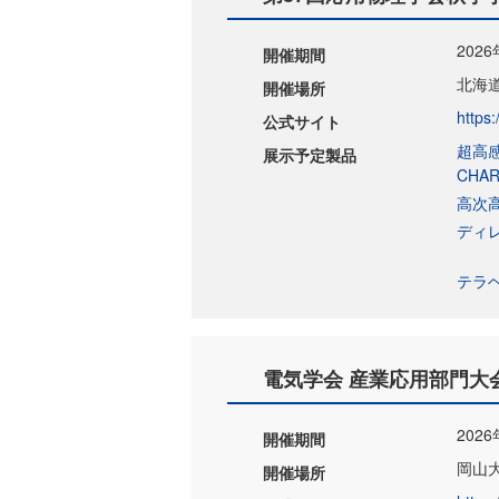
202
開催期間
北海
開催場所
https:
公式サイト
超高感
展示予定製品
CHAR
高次高
ディレ
テラヘ
電気学会 産業応用部門大会（
202
開催期間
岡山
開催場所