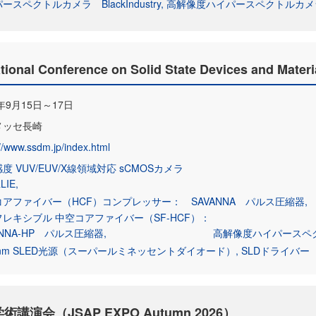
ースペクトルカメラ BlackIndustry
高解像度ハイパースペクトルカメラ 
ional Conference on Solid State Devices and Materi
6年9月15日～17日
メッセ長崎
://www.ssdm.jp/index.html
度 VUV/EUV/X線領域対応 sCMOSカメラ
LIE
コアファイバー（HCF）コンプレッサー： SAVANNA パルス圧縮器
レキシブル 中空コアファイバー（SF-HCF）：
ANNA-HP パルス圧縮器
高解像度ハイパースペクト
0nm SLED光源（スーパールミネッセントダイオード）
SLDドライバー
演会（JSAP EXPO Autumn 2026）