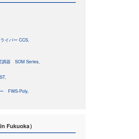
イバー CCS
器 SOM Series
ST
FWS-Poly
Fukuoka）