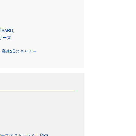
ISARD
シリーズ
 高速3Dスキャナー
s
ースペクトルカメラ Pika