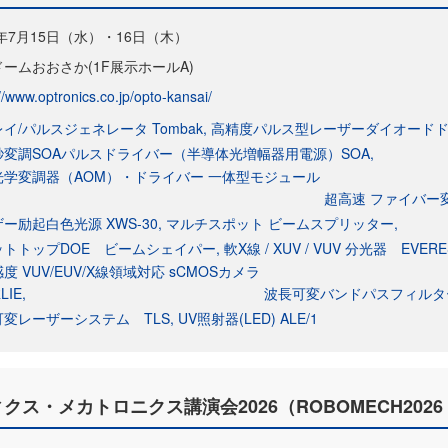
6年7月15日（水）・16日（木）
ームおおさか(1F展示ホールA)
//www.optronics.co.jp/opto-kansai/
イ/パルスジェネレータ Tombak
高精度パルス型レーザーダイオードドラ
秒変調SOAパルスドライバー（半導体光増幅器用電源）SOA
光学変調器（AOM）・ドライバー 一体型モジュール
超高速 ファイバー変調
ー励起白色光源 XWS-30
マルチスポット ビームスプリッター
ットトップDOE ビームシェイパー
軟X線 / XUV / VUV 分光器 EVERE
度 VUV/EUV/X線領域対応 sCMOSカメラ
LIE
波長可変バンドパスフィルター 
可変レーザーシステム TLS
UV照射器(LED) ALE/1
・メカトロニクス講演会2026（ROBOMECH2026 in 