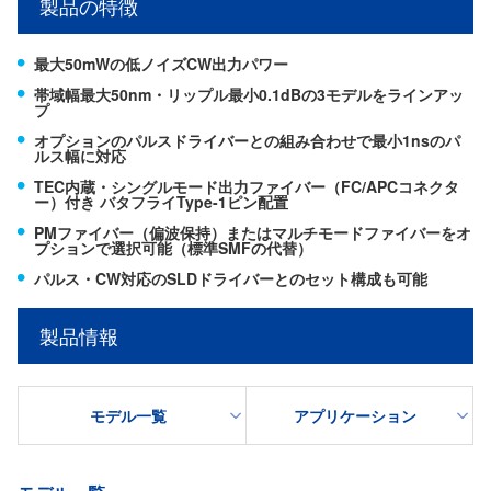
製品の特徴
最大50mWの低ノイズCW出力パワー
帯域幅最大50nm・リップル最小0.1dBの3モデルをラインアッ
プ
オプションのパルスドライバーとの組み合わせで最小1nsのパ
ルス幅に対応
TEC内蔵・シングルモード出力ファイバー（FC/APCコネクタ
ー）付き バタフライType-1ピン配置
PMファイバー（偏波保持）またはマルチモードファイバーをオ
プションで選択可能（標準SMFの代替）
パルス・CW対応のSLDドライバーとのセット構成も可能
製品情報
モデル一覧
アプリケーション