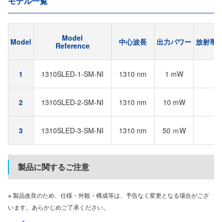
モデル一覧
Model
Model
中心波長
出力パワー
放射帯域
Reference
1
1310SLED-1-SM-NI
1310 nm
1 mW
4
2
1310SLED-2-SM-NI
1310 nm
10 mW
4
3
1310SLED-3-SM-NI
1310 nm
50 ｍW
1
製品に関するご注意
※ 製品改良のため、仕様・外観・構成等は、予告なく変更となる場合がござ
います。あらかじめご了承ください。