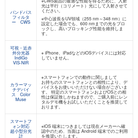
※CWS製品の最適な性能を得るために、入射
光は平行（コリメート）光にして入射させて
ください。
バンドパス
フィルタ
※中心波長をUV領域（255 nm～348 nm）に
ー CWS
設定した場合でも、600 nmまでの光をブロ
ックし、高いブロッキング性能を維持しま
す。
可視・近赤
外分光器
※ iPhone、iPadなどのiOSデバイスには対応
IndiGo
していません。
VIS-NIR
※スマートフォンでの動作に関しまして
お持ちのスマートフォンとの相性により、デ
カラーマッ
バイスをお使いいただけない場合がございま
チデバイ
す。 特定のスマートフォンおよびOSとの相
ス Color
性は保証致しかねますので、ご購入前にレン
Muse
タルデモ機をお試しいただくことを推奨して
おります。
スマートフ
ォン対応
※iOS 端末につきましては現在メーカーへ確
超小型分光
認中のため、当面は Android 端末でのご利用
計
を推奨いたします。