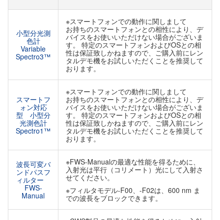
※スマートフォンでの動作に関しまして
お持ちのスマートフォンとの相性により、デ
小型分光測
バイスをお使いいただけない場合がございま
色計
す。 特定のスマートフォンおよびOSとの相
Variable
性は保証致しかねますので、ご購入前にレン
Spectro3™
タルデモ機をお試しいただくことを推奨して
おります。
※スマートフォンでの動作に関しまして
スマートフ
お持ちのスマートフォンとの相性により、デ
ォン対応
バイスをお使いいただけない場合がございま
型 小型分
す。 特定のスマートフォンおよびOSとの相
光測色計
性は保証致しかねますので、ご購入前にレン
Spectro1™
タルデモ機をお試しいただくことを推奨して
おります。
※FWS-Manualの最適な性能を得るために、
波長可変バ
入射光は平行（コリメート）光にして入射さ
ンドパスフ
せてください。
ィルター
FWS-
※フィルタモデル-F00、-F02は、600 nm ま
Manual
での波長をブロックできます。