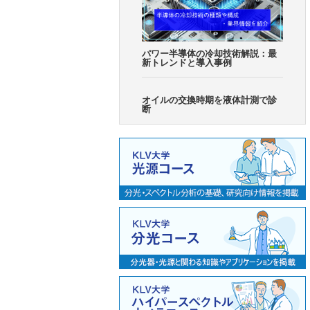
パワー半導体の冷却技術解説：最
新トレンドと導入事例
オイルの交換時期を液体計測で診
断