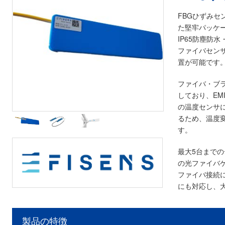
FBGひずみセ
た堅牢パッケ
IP65防塵防
ファイバセン
置が可能です
ファイバ・ブ
しており、EM
の温度センサ
るため、温度
す。
最大5台まで
の光ファイバ
ファイバ接続に
にも対応し、
製品の特徴