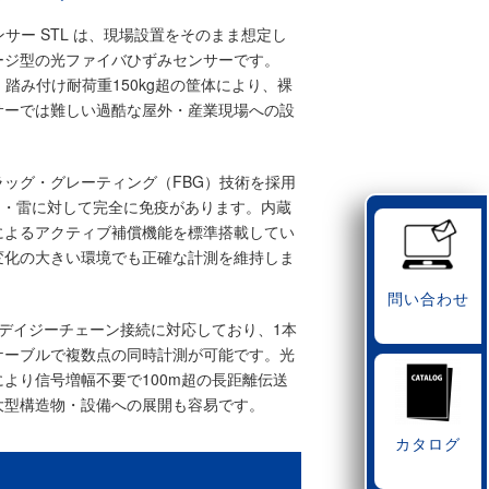
ンサー STL は、現場設置をそのまま想定し
ージ型の光ファイバひずみセンサーです。
水・踏み付け耐荷重150kg超の筐体により、裸
サーでは難しい過酷な屋外・産業現場への設
。
ラッグ・グレーティング（FBG）技術を採用
I・雷に対して完全に免疫があります。内蔵
によるアクティブ補償機能を標準搭載してい
変化の大きい環境でも正確な計測を維持しま
問い合わせ
のデイジーチェーン接続に対応しており、1本
ケーブルで複数点の同時計測が可能です。光
より信号増幅不要で100m超の長距離伝送
大型構造物・設備への展開も容易です。
カタログ