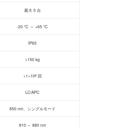
最大 5 台
-20 ℃ ～ +65 ℃
IP65
>150 kg
>1×10
6
回
LC/APC
850 nm、シングルモード
810 ～ 880 nm