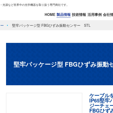
・光源など世界中の光学機器を取り扱う専門商社です。
HOME
製品情報
技術情報
活用事例
会社
サー
堅牢パッケージ型 FBGひずみ振動センサー STL
堅牢パッケージ型 FBGひずみ振動セ
ケーブル
IP65堅
ジーチェ
FBGひず