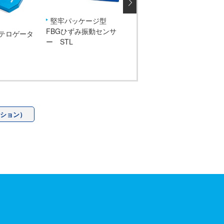
堅牢パッケージ型
FBGマルチポイントひ
F
FBGひずみ振動センサ
ずみセンサー
度セ
ンテロゲータ
ー STL
FISTRAIN SBFシリー
TP
ズ
ーション）