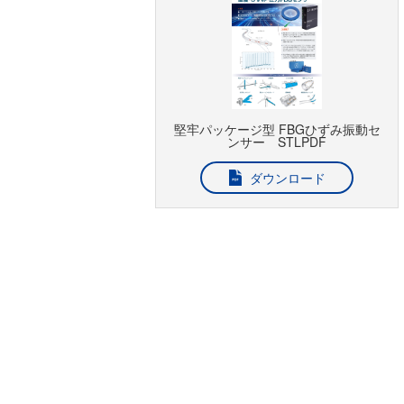
堅牢パッケージ型 FBGひずみ振動セ
ンサー STLPDF
ダウンロード