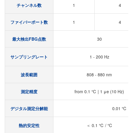
チャンネル数
1
4
ファイバーポート数
1
4
最大検出FBG点数
30
サンプリングレート
1 - 200 Hz
波長範囲
808 - 880 nm
測定精度
from 0.1 ℃ | 1 μe (10 Hz)
デジタル測定分解能
0.01 ℃ | 0
熱的安定性
＜ 0.1 ℃ / ℃