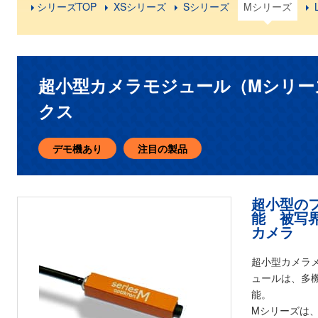
シリーズTOP
XSシリーズ
Sシリーズ
Mシリーズ
超小型カメラモジュール（Mシリー
クス
デモ機あり
注目の製品
超小型の
能 被写界
カメラ
超小型カメラメ
ュールは、多
能。
Mシリーズは、