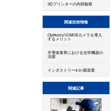
3Dプリンターの内部観察
関連技術情報
OptikronのCMOSカメラを導入
するメリット
半導体業界における光学機器の
活躍
インダストリー4.0×製造業
関連記事