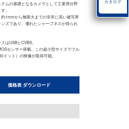
カタログ
ステムの基礎となるカメラとして工業用分野
ます。
、約1mmから無限大までの非常に高い被写界
レンズであり、優れたシャープネスが得られ
スはUSBとCVBS。
CMOSセンサー搭載。この超小型サイズでフル
1080ドット）の映像が取得可能。
価格表 ダウンロード