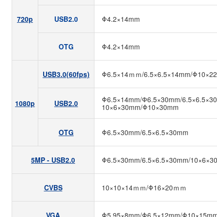
720p
USB2.0
Φ4.2×14mm
OTG
Φ4.2×14mm
USB3.0(60fps)
Φ6.5×14ｍｍ/6.5×6.5×14mm/Φ10×2
Φ6.5×14mm/Ф6.5×30mm/6.5×6.5×3
1080p
USB2.0
10×6×30mm/Φ10×30mm
OTG
Φ6.5×30mm/6.5×6.5×30mm
5MP - USB2.0
Φ6.5×30mm/6.5×6.5×30mm/10×6×
CVBS
10×10×14ｍｍ/Φ16×20ｍｍ
VGA
Φ5.95×8mm/Φ6.5×12mm/Φ10×15m