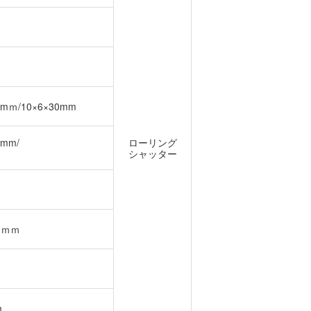
2mｍ/10×6×30mm
0mm/
ローリング
シャッター
30ｍｍ
m