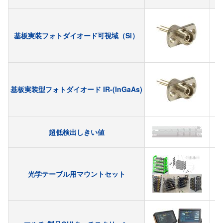
基板実装フォトダイオード可視域（Si）
4
基板実装型フォトダイオード IR-(InGaAs)
I
超低検出しきい値
光学テーブル用マウントセット