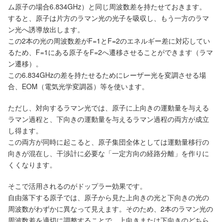
ム原子の場合6.834GHz）と同じ周波数差を持たせておきます。
すると、原子は片方のラマン光の光子を吸収し、もう一方のラマ
ン光へ誘導放出します。
この2本の光の周波数差がF=1とF=2のエネルギー差に対応してい
るため、F=1にある原子をF=2へ遷移させることができます（ラマ
ン遷移）。
この6.834GHzの差を持たせるためにレーザー光を変調させる場
合、EOM（電気光学変調器）等を使います。
ただし、対向するラマン光では、原子に上向きの運動量を与える
ラマン過程と、下向きの運動量を与えるラマン過程の両方が成立
し得ます。
この両方が同時に起こると、原子集団全体としては運動量移行の
向きが混在し、干渉計に必要な「一定方向の経路分離」を作りに
くくなります。
そこで活用されるのがドップラー効果です。
自由落下する原子では、原子から見た上向きの光と下向きの光の
周波数がわずかに異なって見えます。そのため、2本のラマン光の
周波数差を適切に調整することで、上向きまたは下向きのどちら