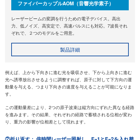
ファイバーカップルAOM（音響光学素子）
レーザービームの変調を行うための電子デバイス。高出
力、低ノイズ、高安定で、高速パルスにも対応。7波長それ
ぞれで、２つのモデルをご用意。
製品詳細
例えば、上から下向きに進む光を吸収させ、下から上向きに進む
光へ誘導放出させるように調整すれば、原子に対して下方向の運
動量を与える、つまり下向きの速度を与えることが可能になりま
す。
この運動量差により、2つの原子波束は縦方向にずれた異なる経路
を進みます。その結果、それぞれの経路で蓄積される位相が変わ
り、重力の影響が位相差として現れます。
②折り返す： 倍時間レーザー照射し、F=1とF=2を入れ替