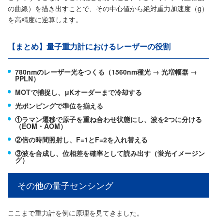
の曲線）を描き出すことで、その中心値から絶対重力加速度（g）
を高精度に逆算します。
【まとめ】量子重力計におけるレーザーの役割
780nmのレーザー光をつくる（1560nm種光 → 光増幅器 →
PPLN）
MOTで捕捉し、μKオーダーまで冷却する
光ポンピングで準位を揃える
①ラマン遷移で原子を重ね合わせ状態にし、波を2つに分ける
（EOM・AOM）
②倍の時間照射し、F=1とF=2を入れ替える
③波を合成し、位相差を確率として読み出す（蛍光イメージン
グ）
その他の量子センシング
ここまで重力計を例に原理を見てきました。