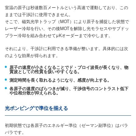
室温の原子は秒速数百メートルという高速で運動しており、この
ままでは干渉計に使用できません。
そこで、磁気光学トラップ（MOT）により原子を捕捉した状態で
レーザー冷却を行い、その後MOTを解除し光モラセスやサブドッ
プラー冷却を組み合わせてμKオーダーまで冷やします。
それにより、干渉計に利用できる準備が整います。具体的には次
のような効果が得られます。
原子の速度が小さくなることでド・ブロイ波長が長くなり、物
質波としての性質を扱いやすくなる。
測定時間を長く取れるようになり、感度が向上する。
各原子の速度のばらつきが減り、干渉信号のコントラスト低下
や位相分散が抑えられる。
光ポンピングで準位を揃える
初期状態では各原子のエネルギー準位（ゼーマン副準位）はバラ
バラです。