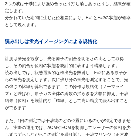
2つの波は干渉により強め合ったり打ち消しあったりし、結果が確
定します。
分かれていた期間に生じた位相差により、F=1とF=2の状態が確率
として現れます。
読み出しは蛍光イメージングによる規格化
計測は蛍光を観察し、光る原子の割合を明るさの比として取得
し、その割合が位相の状態を統計的に表すよう構築します。
読み出しでは、状態選択的な検出光を照射し、F=2にある原子か
らの蛍光を測定します。次に残り分の蛍光を測定することで、光
の強さの比率が算出できます。この操作は規格化（ノーマライ
ズ）と呼ばれ、原子ガス全体の総数の揺らぎを大幅に抑え、干渉
結果（位相）を統計的な「確率」として高い精度で読み出すこと
ができます。
また、1回の測定では干渉縞のどの位置にいるのかが特定できませ
ん。実際の運用では、AOMやEOMを制御してレーザーの位相を少
しずつずらしながらこの測定を繰り返し、干渉フリンジ（正弦波