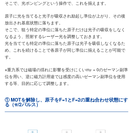
そこで、光ポンピングという操作で、これを揃えます。
原子に光を当てると光子が吸収され励起し準位が上がり、その後
放出され基底状態に落ちます。
そこで、狙う特定の準位に落ちた原子だけは光子の吸収をしなく
なるよう、照射するレーザー光を調整しておきます。
光を当てても特定の準位に落ちた原子は光子を吸収しなくなるた
め、これを続けることで各原子が同じ準位に揃えることが可能で
す。
※重力系では磁場の揺れに影響を受けにくいm
= 0のゼーマン副準
F
位を用い、逆に磁力計用途では感度の高いゼーマン副準位を使用
する等、目的に応じて調整します。
① MOTを解除し、原子をF=1とF=2の重ね合わせ状態にす
る（π/2パルス）