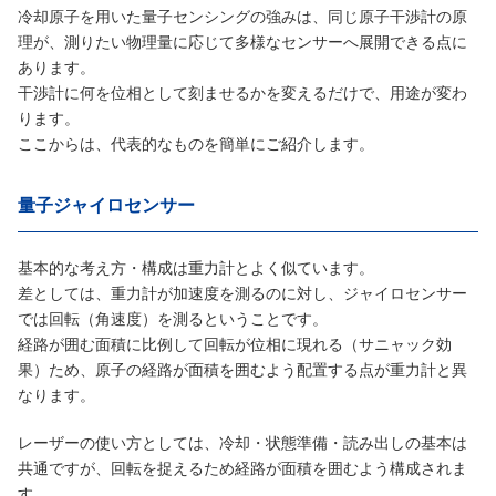
冷却原子を用いた量子センシングの強みは、同じ原子干渉計の原
理が、測りたい物理量に応じて多様なセンサーへ展開できる点に
あります。
干渉計に何を位相として刻ませるかを変えるだけで、用途が変わ
ります。
ここからは、代表的なものを簡単にご紹介します。
量子ジャイロセンサー
基本的な考え方・構成は重力計とよく似ています。
差としては、重力計が加速度を測るのに対し、ジャイロセンサー
では回転（角速度）を測るということです。
経路が囲む面積に比例して回転が位相に現れる（サニャック効
果）ため、原子の経路が面積を囲むよう配置する点が重力計と異
なります。
レーザーの使い方としては、冷却・状態準備・読み出しの基本は
共通ですが、回転を捉えるため経路が面積を囲むよう構成されま
す。