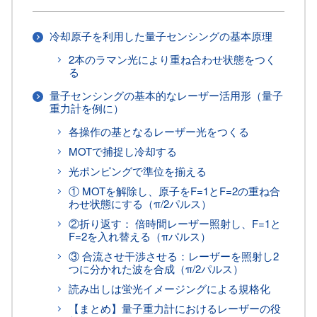
冷却原子を利用した量子センシングの基本原理
2本のラマン光により重ね合わせ状態をつく
る
量子センシングの基本的なレーザー活用形（量子
重力計を例に）
各操作の基となるレーザー光をつくる
MOTで捕捉し冷却する
光ポンピングで準位を揃える
① MOTを解除し、原子をF=1とF=2の重ね合
わせ状態にする（π/2パルス）
②折り返す： 倍時間レーザー照射し、F=1と
F=2を入れ替える（πパルス）
③ 合流させ干渉させる：レーザーを照射し2
つに分かれた波を合成（π/2パルス）
読み出しは蛍光イメージングによる規格化
【まとめ】量子重力計におけるレーザーの役