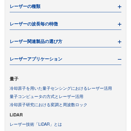
レーザーの種類
レーザーダイオード用関連機器の構成
レーザーダイオードの寿命
パルスレーザーとは
光変調器の種類と選び方
レーザーの波長毎の特徴
レーザーとは
電気光学変調器（EOM）の原理
ファイバーレーザーとは
赤外線レーザー（IRレーザー）とは
音響光学変調器（AOM）の原理
レーザー関連製品の選び方
ポンプレーザーダイオードとは
1550nm帯レーザー
半導体光変調器（SOM）の原理
CO2レーザーとは
1064nm帯レーザー
パルスジェネレータ搭載電源の選び方
レーザーアプリケーション
エキシマレーザーとは
ファンクションジェネレータとは
YAGレーザーとは
パルスジェネレータとは
レーザーダイオードとは
量子
パルスジェネレータの種類
SLD光源
冷却原子を用いた量子センシングにおけるレーザー活用
ピコ秒・フェムト秒レーザーとは
量子コンピュータの方式とレーザー活用
冷却原子研究における変調と周波数ロック
LiDAR
レーザー技術「LiDAR」とは