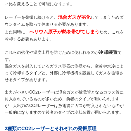
ィ比を変えることで可能になります。
混合ガスが劣化
レーザーを発振し続けると、
してしまうためダ
ウンタイムを取って休ませる必要があります。
ヘリウム原子が熱を帯びてしまう
また同時に、
ため、これを
冷却する必要もあります。
冷却装置
これらの劣化や温度上昇を防ぐために使われるのが
で
す。
混合ガスを封入しているガラス容器の側壁から、空冷や水冷によ
って冷却するタイプと、外部に冷却機構を設置してガスを循環さ
せるタイプがあります。
出力が小さいCO2レーザーは混合ガスが放電管となるガラス管に
封入されているものが多いため、前者のタイプが用いられます
が、大出力のCO2レーザーは放電管にガスが封入されないものが
一般的になりますので後者のタイプの冷却装置が用いられます。
2種類のCO2レーザーとそれぞれの発振原理