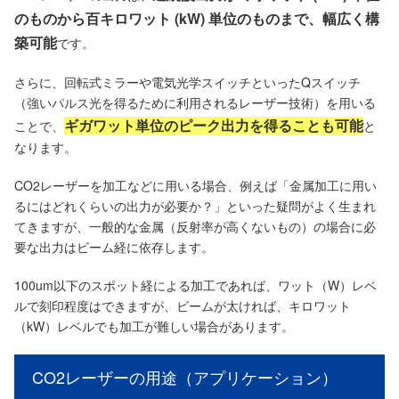
のものから百キロワット (kW) 単位のものまで、幅広く構
築可能
です。
さらに、回転式ミラーや電気光学スイッチといったQスイッチ
（強いパルス光を得るために利用されるレーザー技術）を用いる
ギガワット単位のピーク出力を得ることも可能
ことで、
と
なります。
CO2レーザーを加工などに用いる場合、例えば「金属加工に用い
るにはどれくらいの出力が必要か？」といった疑問がよく生まれ
てきますが、一般的な金属（反射率が高くないもの）の場合に必
要な出力はビーム経に依存します。
100um以下のスポット経による加工であれば、ワット（W）レベ
ルで刻印程度はできますが、ビームが太ければ、キロワット
（kW）レベルでも加工が難しい場合があります。
CO2レーザーの用途（アプリケーション）