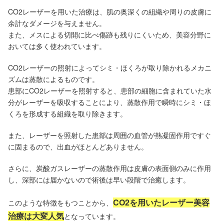
CO2レーザーを用いた治療は、肌の奥深くの組織や周りの皮膚に
余計なダメージを与えません。
また、メスによる切開に比べ傷跡も残りにくいため、美容分野に
おいては多く使われています。
CO2レーザーの照射によってシミ・ほくろが取り除かれるメカニ
ズムは蒸散によるものです。
患部にCO2レーザーを照射すると、患部の細胞に含まれていた水
分がレーザーを吸収することにより、蒸散作用で瞬時にシミ・ほ
くろを形成する組織を取り除きます。
また、レーザーを照射した患部は周囲の血管が熱凝固作用ですぐ
に固まるので、出血がほとんどありません。
さらに、炭酸ガスレーザーの蒸散作用は皮膚の表面側のみに作用
し、深部には届かないので術後は早い段階で治癒します。
CO2を用いたレーザー美容
このような特徴をもつことから、
治療は大変人気
となっています。