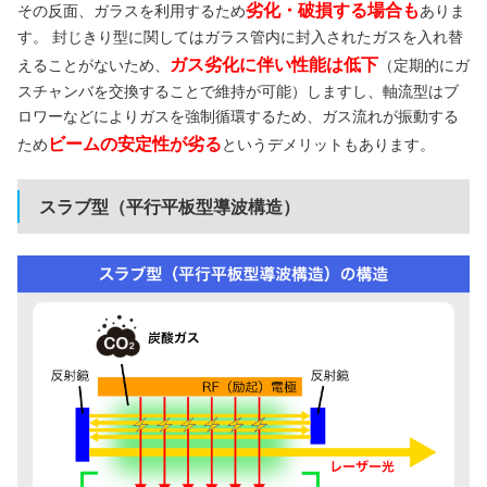
劣化・破損する場合も
その反面、ガラスを利用するため
ありま
す。 封じきり型に関してはガラス管内に封入されたガスを入れ替
ガス劣化に伴い性能は低下
えることがないため、
（定期的にガ
スチャンバを交換することで維持が可能）しますし、軸流型はブ
ロワーなどによりガスを強制循環するため、ガス流れが振動する
ビームの安定性が劣る
ため
というデメリットもあります。
スラブ型（平行平板型導波構造）