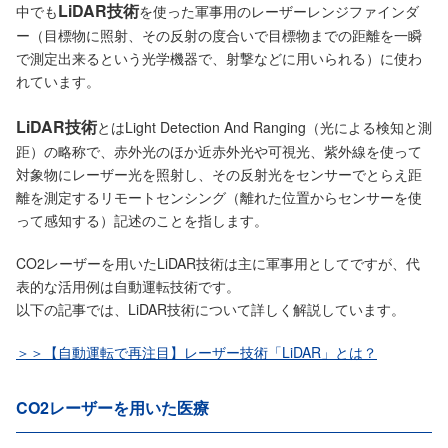
LiDAR技術
中でも
を使った軍事用のレーザーレンジファインダ
ー（目標物に照射、その反射の度合いで目標物までの距離を一瞬
で測定出来るという光学機器で、射撃などに用いられる）に使わ
れています。
LiDAR技術
とはLight Detection And Ranging（光による検知と測
距）の略称で、赤外光のほか近赤外光や可視光、紫外線を使って
対象物にレーザー光を照射し、その反射光をセンサーでとらえ距
離を測定するリモートセンシング（離れた位置からセンサーを使
って感知する）記述のことを指します。
CO2レーザーを用いたLiDAR技術は主に軍事用としてですが、代
表的な活用例は自動運転技術です。
以下の記事では、LiDAR技術について詳しく解説しています。
＞＞【自動運転で再注目】レーザー技術「LiDAR」とは？
CO2レーザーを用いた医療