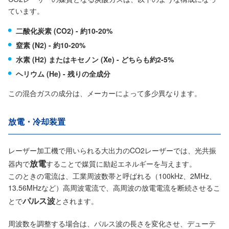
ています。
二酸化炭素 (CO2) - 約10-20%
窒素 (N2) - 約10-20%
水素 (H2) またはキセノン (Xe) - どちらも約2-5%
ヘリウム (He) - 残りの全成分
この混合ガスの成分は、メーカーによって多少異なります。
放電・冷却装置
レーザー加工機で用いられる大出力のCO2レーザーでは、光共振
放電
器内で
することで媒質に励起エネルギーを与えます。
このときの電流は、工業周波数帯と呼ばれる（100kHz、2MHz、
13.56MHzなど）高周波電流で、高周波の放電電流を断続させるこ
パルス波
とで
とされます。
周波数を調整する場合は、パルス波の長さを変化させ、デューテ