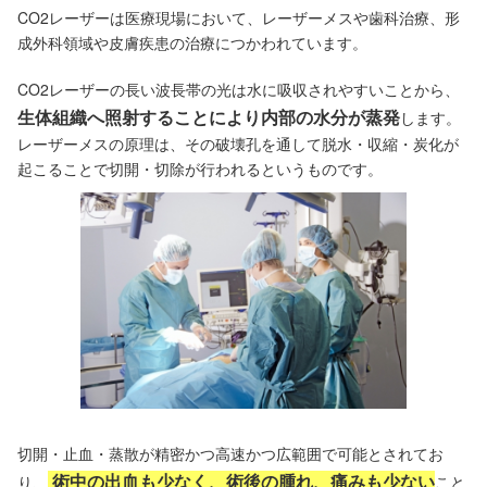
CO2レーザーは医療現場において、レーザーメスや歯科治療、形
成外科領域や皮膚疾患の治療につかわれています。
CO2レーザーの長い波長帯の光は水に吸収されやすいことから、
生体組織へ照射することにより内部の水分が蒸発
します。
レーザーメスの原理は、その破壊孔を通して脱水・収縮・炭化が
起こることで切開・切除が行われるというものです。
切開・止血・蒸散が精密かつ高速かつ広範囲で可能とされてお
術中の出血も少なく、術後の腫れ、痛みも少ない
り、
こと