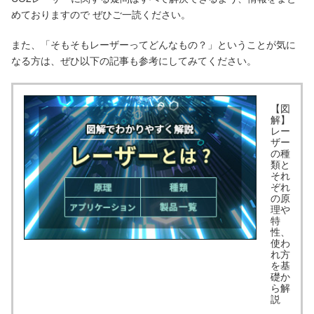
めておりますので ぜひご一読ください。
また、「そもそもレーザーってどんなもの？」ということが気に
なる方は、ぜひ以下の記事も参考にしてみてください。
【図
解】
レー
ザー
の種
類と
それ
ぞれ
の原
理や
特
性、
使わ
れ方
を基
礎か
ら解
説