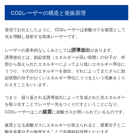
CO2レーザーの構造と発振原理
冒頭でお伝えしたように、CO2レーザーは炭酸ガスを媒質として
光を増幅し放射する気体レーザーです。
誘導放出
レーザーの基本的なしくみとしては
があります。
誘導放出とは、励起状態（エネルギーが高い状態）の分子が、外
部から加えられたエネルギーによってより低いエネルギー準位に
うつり、その分のエネルギーを放出、それによってまたさらに励
起状態の分子がひくいエネルギー準位にうつるという現象をくり
かえすことをいいます。
つまり、繰り返される誘導放出によって生成された光エネルギー
を取り出すことでレーザー光をつくりだすということになり、
媒質
CO2レーザーはこの
に炭酸ガスが用いられているものです。
媒質となる炭酸ガスにエネルギーが加えられると、窒素分子と二
酸化炭素分子が衝突することで共鳴励起状態となります。