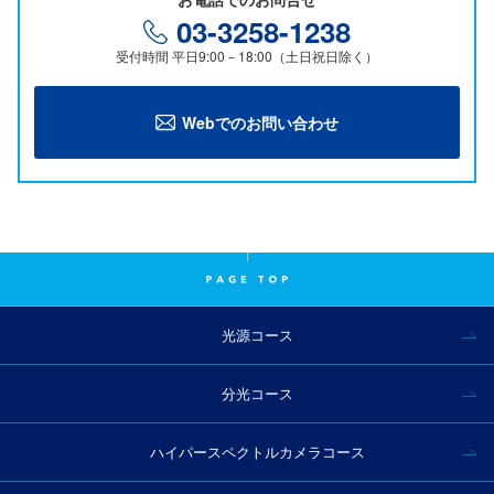
レーザー技術「LiDAR」とは
03-3258-1238
受付時間 平日9:00－18:00（土日祝日除く）
光ファイバーケーブルの接続方法を徹底解説！融着・メカス
プ・コネクタ接続の方法も紹介
Webでのお問い合わせ
通信とレーザー
光源コース
分光コース
ハイパースペクトルカメラコース