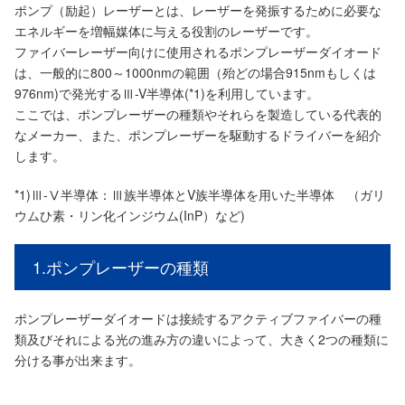
ポンプ（励起）レーザーとは、レーザーを発振するために必要な
エネルギーを増幅媒体に与える役割のレーザーです。
ファイバーレーザー向けに使用されるポンプレーザーダイオード
は、一般的に800～1000nmの範囲（殆どの場合915nmもしくは
976nm)で発光するⅢ-V半導体(*1)を利用しています。
ここでは、ポンプレーザーの種類やそれらを製造している代表的
なメーカー、また、ポンプレーザーを駆動するドライバーを紹介
します。
*1)Ⅲ-Ⅴ半導体：Ⅲ族半導体とV族半導体を用いた半導体 （ガリ
ウムひ素・リン化インジウム(InP）など)
1.ポンプレーザーの種類
ポンプレーザーダイオードは接続するアクティブファイバーの種
類及びそれによる光の進み方の違いによって、大きく2つの種類に
分ける事が出来ます。