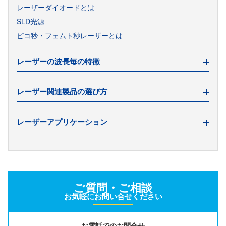
パルスジェネレータとは
レーザーダイオードとは
パルスジェネレータの種類
SLD光源
ピコ秒・フェムト秒レーザーとは
レーザーの波長毎の特徴
赤外線レーザー（IRレーザー）とは
レーザー関連製品の選び方
1550nm帯レーザー
1064nm帯レーザー
パルスジェネレータ搭載電源の選び方
レーザーアプリケーション
冷却原子を用いた量子センシングにおけるレーザー活用
ご質問・ご相談
量子コンピュータの方式とレーザー活用
お気軽にお問い合せください
冷却原子研究における変調と周波数ロック
お電話でのお問合せ