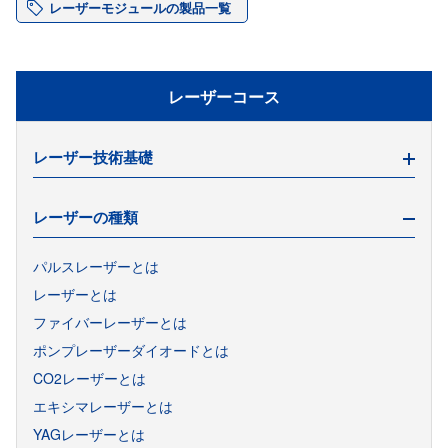
レーザーモジュールの製品一覧
レーザーコース
レーザー技術基礎
レーザーの種類
レーザーダイオード用関連機器の構成
レーザーダイオードの寿命
パルスレーザーとは
光変調器の種類と選び方
レーザーとは
電気光学変調器（EOM）の原理
ファイバーレーザーとは
音響光学変調器（AOM）の原理
ポンプレーザーダイオードとは
半導体光変調器（SOM）の原理
CO2レーザーとは
エキシマレーザーとは
ファンクションジェネレータとは
YAGレーザーとは