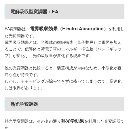
電解吸収型変調器：EA
電界吸収効果（Electro Absorption）
EA変調器は、
を利用し
た光変調器です。
電界吸収効果とは、半導体の微細構造（量子井戸）に電界を加え
ることで、伝導体と荷電子帯のエネルギー準位差（バンドギャッ
プ）が変化し、光の吸収量が変化する現象です。
他の光変調器と比較すると、装置構成が単純なため、小型化が容
易な点が特長です。
しかし、チャーピングが除去できずに残ってしまうので、高速化
には限界があります。
熱光学変調器
熱光学効果
熱光学変調器は、その名の通り
を利用した光変調器で
す。