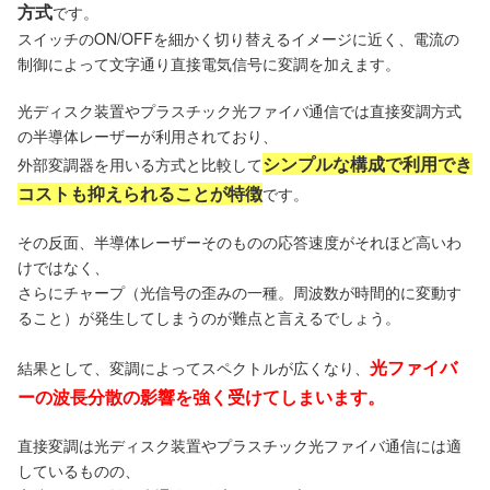
方式
です。
スイッチのON/OFFを細かく切り替えるイメージに近く、電流の
制御によって文字通り直接電気信号に変調を加えます。
光ディスク装置やプラスチック光ファイバ通信では直接変調方式
の半導体レーザーが利用されており、
シンプルな構成で利用でき
外部変調器を用いる方式と比較して
コストも抑えられることが特徴
です。
その反面、半導体レーザーそのものの応答速度がそれほど高いわ
けではなく、
さらにチャープ（光信号の歪みの一種。周波数が時間的に変動す
ること）が発生してしまうのが難点と言えるでしょう。
光ファイバ
結果として、変調によってスペクトルが広くなり、
ーの波長分散の影響を強く受けてしまいます。
直接変調は光ディスク装置やプラスチック光ファイバ通信には適
しているものの、