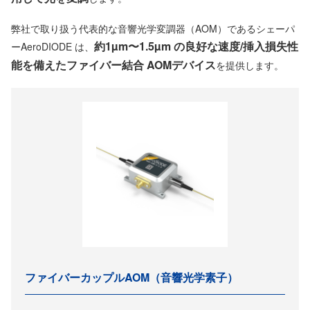
弊社で取り扱う代表的な音響光学変調器（AOM）であるシェーパ
約1µm〜1.5µm の良好な速度/挿入損失性
ーAeroDIODE は、
能を備えたファイバー結合 AOMデバイス
を提供します。
ファイバーカップルAOM（音響光学素子）