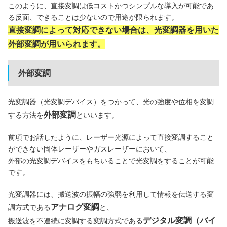
このように、直接変調は低コストかつシンプルな導入が可能であ
る反面、できることは少ないので用途が限られます。
直接変調によって対応できない場合は、光変調器を用いた
外部変調が用いられます。
外部変調
光変調器（光変調デバイス）をつかって、光の強度や位相を変調
外部変調
する方法を
といいます。
前項でお話したように、レーザー光源によって直接変調すること
ができない固体レーザーやガスレーザーにおいて、
外部の光変調デバイスをもちいることで光変調をすることが可能
です。
光変調器には、搬送波の振幅の強弱を利用して情報を伝送する変
アナログ変調
調方式である
と、
デジタル変調（バイ
搬送波を不連続に変調する変調方式である