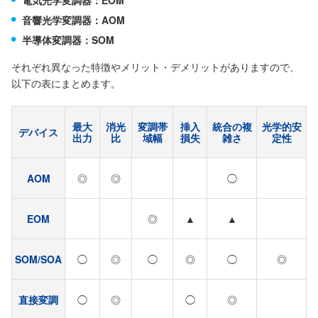
音響光学変調器：AOM
半導体変調器：SOM
それぞれ異なった特徴やメリット・デメリットがありますので、
以下の表にまとめます。
最大
消光
変調帯
挿入
統合の複
光学的安
デバイス
出力
比
域幅
損失
雑さ
定性
AOM
◎
◎
◯
EOM
◎
▲
▲
SOM/SOA
◯
◎
◯
◎
◯
◎
直接変調
◯
◎
◯
◎