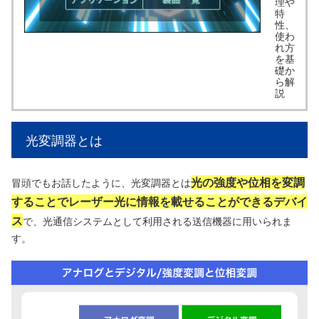
理や
特
性、
使わ
れ方
を基
礎か
ら解
説
光変調器とは
光の強度や位相を変調
冒頭でもお話したように、光変調器とは
することでレーザー光に情報を載せることができるデバイ
ス
で、光通信システムとして利用される送信機器に用いられま
す。