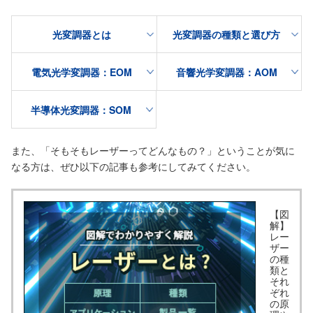
光変調器とは
光変調器の種類と選び方
電気光学変調器：EOM
音響光学変調器：AOM
半導体光変調器：SOM
また、「そもそもレーザーってどんなもの？」ということが気に
なる方は、ぜひ以下の記事も参考にしてみてください。
【図
解】
レー
ザー
の種
類と
それ
ぞれ
の原