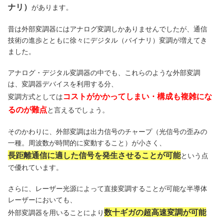
ナリ）
があります。
昔は外部変調器にはアナログ変調しかありませんでしたが、通信
技術の進歩とともに徐々にデジタル（バイナリ）変調が増えてき
ました。
アナログ・デジタル変調器の中でも、これらのような外部変調
は、変調器デバイスを利用する分、
コストがかかってしまい・構成も複雑にな
変調方式としては
るのが難点
と言えるでしょう。
そのかわりに、外部変調は出力信号のチャープ（光信号の歪みの
一種。周波数が時間的に変動すること）が小さく、
長距離通信に適した信号を発生させることが可能
という点
で優れています。
さらに、レーザー光源によって直接変調することが可能な半導体
レーザーにおいても、
数十ギガの超高速変調が可能
外部変調器を用いることにより