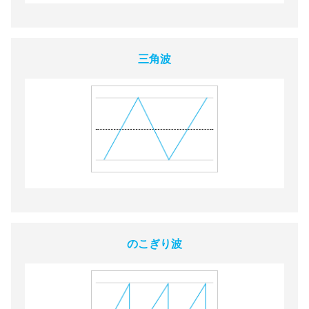
三角波
のこぎり波