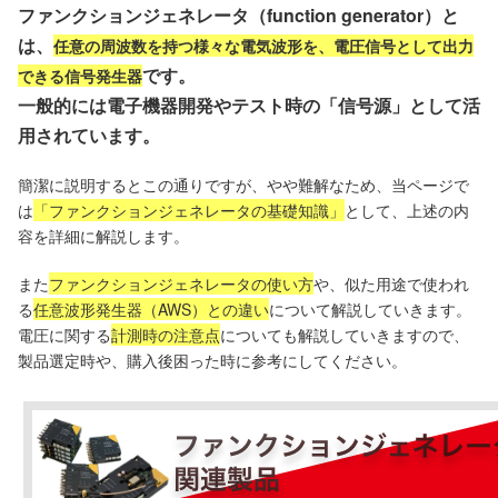
ファンクションジェネレータ（function generator）と
は、
任意の周波数を持つ様々な電気波形を、電圧信号として出力
です。
できる信号発生器
一般的には電子機器開発やテスト時の「信号源」として活
用されています。
簡潔に説明するとこの通りですが、やや難解なため、当ページで
は
「ファンクションジェネレータの基礎知識」
として、上述の内
容を詳細に解説します。
また
ファンクションジェネレータの使い方
や、似た用途で使われ
る
任意波形発生器（AWS）との違い
について解説していきます。
電圧に関する
計測時の注意点
についても解説していきますので、
製品選定時や、購入後困った時に参考にしてください。