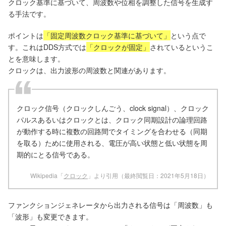
クロック基準に基づいて、周波数や位相を調整した信号を生成す
る手法です。
ポイントは
「固定周波数クロック基準に基づいて」
という点で
す。これはDDS方式では
「クロックが固定」
されているというこ
とを意味します。
クロックは、出力波形の周波数と関連があります。
クロック信号（クロックしんごう、clock signal）、クロック
パルスあるいはクロックとは、クロック同期設計の論理回路
が動作する時に複数の回路間でタイミングを合わせる（同期
を取る）ために使用される、電圧が高い状態と低い状態を周
期的にとる信号である。
Wikipedia「
クロック
」より引用（最終閲覧日：2021年5月18日）
ファンクションジェネレータから出力される信号は「周波数」も
「波形」も変更できます。