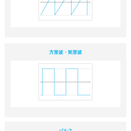
方形波・矩形波
パルス