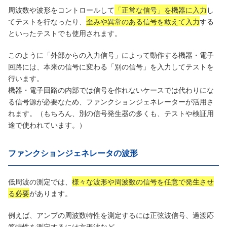
周波数や波形をコントロールして
「正常な信号」を機器に入力
し
てテストを行なったり、
歪みや異常のある信号を敢えて入力
する
といったテストでも使用されます。
このように「外部からの入力信号」によって動作する機器・電子
回路には、本来の信号に変わる「別の信号」を入力してテストを
行います。
機器・電子回路の内部では信号を作れないケースでは代わりにな
る信号源が必要なため、ファンクションジェネレーターが活用さ
れます。（もちろん、別の信号発生器の多くも、テストや検証用
途で使われています。）
ファンクションジェネレータの波形
低周波の測定では、
様々な波形や周波数の信号を任意で発生させ
る必要
があります。
例えば、アンプの周波数特性を測定するには正弦波信号、過渡応
答特性を測定するには方形波など、