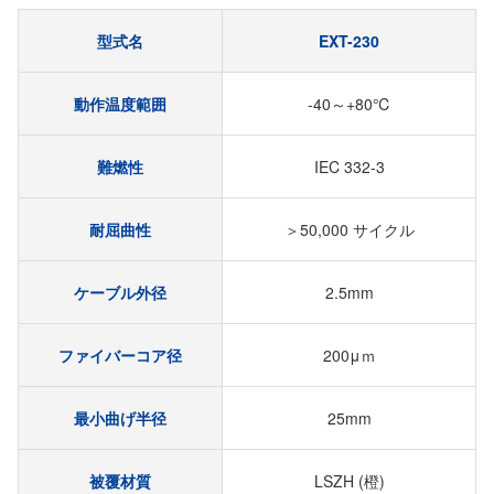
型式名
EXT-230
動作温度範囲
-40～+80℃
難燃性
IEC 332-3
耐屈曲性
＞50,000 サイクル
ケーブル外径
2.5mm
ファイバーコア径
200μｍ
最小曲げ半径
25mm
被覆材質
LSZH (橙)