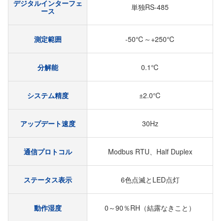
デジタルインターフェ
単独RS-485
ース
測定範囲
-50℃～+250℃
分解能
0.1℃
システム精度
±2.0℃
アップデート速度
30Hz
通信プロトコル
Modbus RTU、Half Duplex
ステータス表示
6色点滅とLED点灯
動作湿度
0～90％RH（結露なきこと）