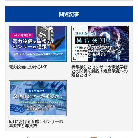
関連記事
電力設備におけるIoT
異常検知とセンサーや機械学習
との関係を解説！
過酷環境への
適合とは？
IoTにおける五感！
センサーの
重要性と導入法