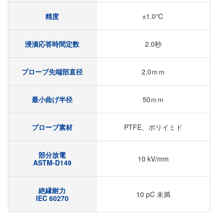
精度
±1.0℃
浸漬応答時間定数
2.0秒
プローブ先端部直径
2.0ｍｍ
最小曲げ半径
50ｍｍ
プローブ素材
PTFE、ポリイミド
部分放電
10 kV/mm
ASTM-D149
絶縁耐力
10 pC 未満
IEC 60270