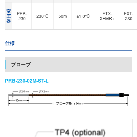
変
PRB-
FTX-
EXT-
圧
230℃
50m
±1.0℃
230
XFMR+
230
器
仕様
プローブ
PRB-230-02M-ST-L