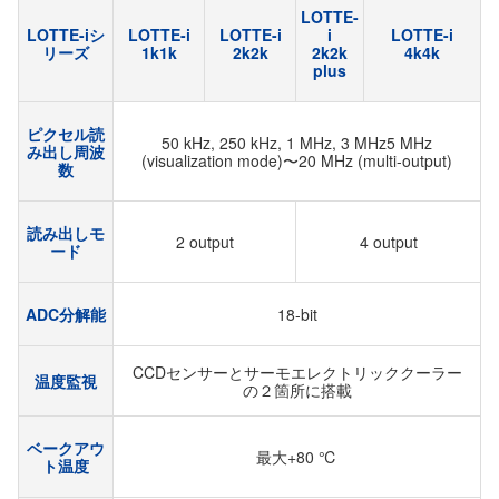
LOTTE-
LOTTE-iシ
LOTTE-i
LOTTE-i
i
LOTTE-i
リーズ
1k1k
2k2k
2k2k
4k4k
plus
ピクセル読
50 kHz, 250 kHz, 1 MHz, 3 MHz5 MHz
み出し周波
(visualization mode)〜20 MHz (multi-output)
数
読み出しモ
2 output
4 output
ード
ADC分解能
18-bit
CCDセンサーとサーモエレクトリッククーラー
温度監視
の２箇所に搭載
ベークアウ
最大+80 ℃
ト温度