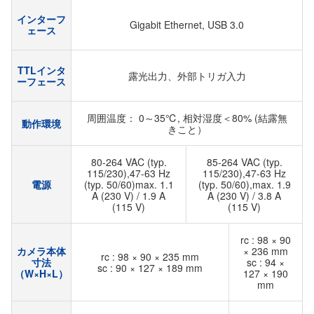
インターフ
Gigabit Ethernet, USB 3.0
ェース
TTLインタ
露光出力、外部トリガ入力
ーフェース
周囲温度： 0～35℃, 相対湿度＜80% (結露無
動作環境
きこと）
80-264 VAC (typ.
85-264 VAC (typ.
115/230),47-63 Hz
115/230),47-63 Hz
電源
(typ. 50/60)max. 1.1
(typ. 50/60),max. 1.9
A (230 V) / 1.9 A
A (230 V) / 3.8 A
(115 V)
(115 V)
rc : 98 × 90
カメラ本体
× 236 mm
rc : 98 × 90 × 235 mm
寸法
sc : 94 ×
sc : 90 × 127 × 189 mm
（W×H×L）
127 × 190
mm