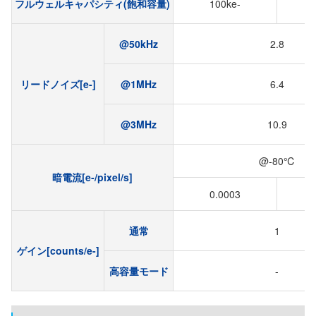
フルウェルキャパシティ(飽和容量)
100ke-
@50kHz
2.8
リードノイズ[e-]
@1MHz
6.4
@3MHz
10.9
@‐80℃
暗電流[e‐/pixel/s]
0.0003
通常
1
ゲイン[counts/e-]
高容量モード
-