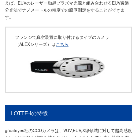
えば、EUVのレーザー励起プラズマ光源と組み合わせるEUV透過
分光法でナノメートルの精度での膜厚測定をすることができま
す。
フランジで真空装置に取り付けるタイプのカメラ
（ALEXシリーズ）は
こちら
LOTTE-iの特徴
greateyes社のCCDカメラは、VUV,EUV,X線領域に対して超高感度