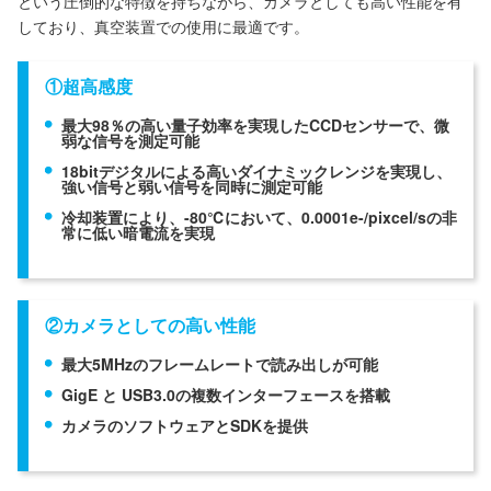
という圧倒的な特徴を持ちながら、カメラとしても高い性能を有
しており、真空装置での使用に最適です。
①超高感度
最大98％の高い量子効率を実現したCCDセンサーで、微
弱な信号を測定可能
18bitデジタルによる高いダイナミックレンジを実現し、
強い信号と弱い信号を同時に測定可能
冷却装置により、-80℃において、0.0001e-/pixcel/sの非
常に低い暗電流を実現
②カメラとしての高い性能
最大5MHzのフレームレートで読み出しが可能
GigE と USB3.0の複数インターフェースを搭載
カメラのソフトウェアとSDKを提供