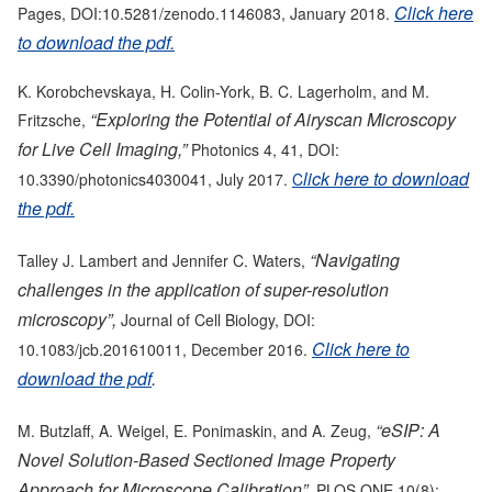
Click here
Pages, DOI:10.5281/zenodo.1146083, January 2018.
to download the pdf.
K. Korobchevskaya, H. Colin-York, B. C. Lagerholm, and M.
“Exploring the Potential of Airyscan Microscopy
Fritzsche,
for Live Cell Imaging,”
Photonics 4, 41, DOI:
lick here to download
10.3390/photonics4030041, July 2017.
C
the pdf.
“Navigating
Talley J. Lambert and Jennifer C. Waters,
challenges in the application of super-resolution
microscopy”,
Journal of Cell Biology, DOI:
Click here to
10.1083/jcb.201610011, December 2016.
download the pdf
.
“eSIP: A
M. Butzlaff, A. Weigel, E. Ponimaskin, and A. Zeug,
Novel Solution-Based Sectioned Image Property
Approach for Microscope Calibration”,
PLOS ONE 10(8):