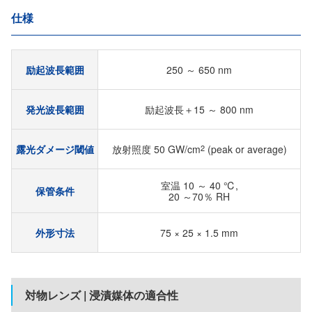
仕様
励起波長範囲
250 ～ 650 nm
発光波長範囲
励起波長＋15 ～ 800 nm
露光ダメージ閾値
放射照度 50 GW/cm
2
(peak or average)
室温 10 ～ 40 ℃,
保管条件
20 ～70％ RH
外形寸法
75 × 25 × 1.5 mm
対物レンズ | 浸漬媒体の適合性