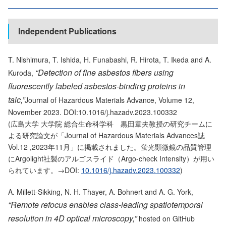
Independent Publications
T. Nishimura, T. Ishida, H. Funabashi, R. Hirota, T. Ikeda and A.
“Detection of fine asbestos fibers using
Kuroda,
fluorescently labeled asbestos-binding proteins in
talc,”
Journal of Hazardous Materials Advance, Volume 12,
November 2023. DOI:10.1016/j.hazadv.2023.100332
(広島大学 大学院 総合生命科学科 黒田章夫教授の研究チームに
よる研究論文が「Journal of Hazardous Materials Advances誌
Vol.12 ,2023年11月」に掲載されました。蛍光顕微鏡の品質管理
にArgolight社製のアルゴスライド（Argo-check Intensity）が用い
られています。→DOI:
10.1016/j.hazadv.2023.100332
)
A. Millett-Sikking, N. H. Thayer, A. Bohnert and A. G. York,
“Remote refocus enables class-leading spatiotemporal
resolution in 4D optical microscopy,”
hosted on GitHub