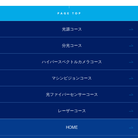
クロロフィル測定とは？
偽造防止印刷とは？
近赤外分光で繊維選別
ハイパースペクトルカメラ事例｜工業分野
光源コース
プラスチック資源循環促進法とは
近赤外分光でプラスティック選別
分光コース
半導体・フィルムの膜厚測定
マシンビジョンでの活用事例
ハイパースペクトルカメラコース
マシンビジョンコース
ハイパースペクトルカメラ事例｜食品分野
食品産業業界の未来を考える
光ファイバーセンサーコース
食品産業で活躍するIoTセンサー
レーザーコース
ハイパースペクトルカメラ事例｜医療分野
HOME
医療分野での活用