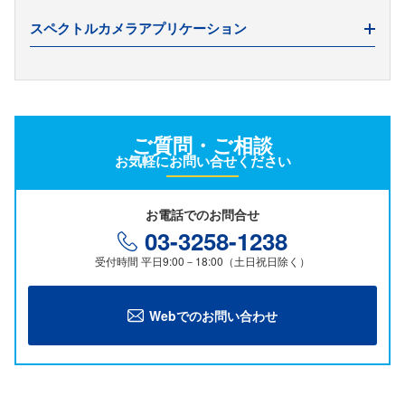
Pikaの5つのモデル選び方
Pika実機撮影デモ
Pythonで始めるスペクトル解析
スペクトルカメラアプリケーション
低価格マルチスペクトルカメラの実力
Pikaデータ分析デモ
1.1 スペクトルデータの読み込み
UAV×ハイパー実機撮影デモ
1.2 スペクトルデータ画像表示
1.3 スペクトルグラフ表示
ハイパースペクトルカメラで樹脂や金属の劣化を読み解く新
技術
1.4 スペクトルビューア作成
ご質問・ご相談
SDGsと光学機器・センサー
2.1 前処理 ①輝度値補正
お気軽にお問い合せください
ハイパースペクトルカメラ事例集
2.1 前処理 ②ノイズ低減と特徴強調(1)
見えない異物を検出
2.1 前処理 ②ノイズ低減/特徴強調(2)
お電話でのお問合せ
03-3258-1238
人手不足の現状と次世代の省人化技術、ハイパースペクトル
スペクトルデータベースの調べ方
受付時間 平日9:00－18:00（土日祝日除く）
カメラの可能性
ハイパースペクトルカメラによるカーボンニュートラル実現
に向けた技術革新の効率化
Webでのお問い合わせ
ハイパースペクトルカメラで加速する脱プラスチック
ハイパースペクトルカメラがもたらすDX
膜厚測定