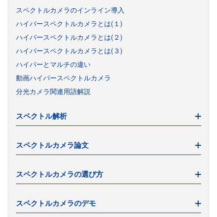
スペクトルカメラ「Pika」とは
スペクトルカメラのインライン導入
ハイパーとマルチの適材適所
ハイパースペクトルカメラとは(１)
レタスで実験してみた(2)（撮影編）
ハイパースペクトルカメラとは(２)
レタスで実験してみた(1)（種まき編）
ハイパースペクトルカメラとは(３)
スペクトルカメラ発展の歴史
ハイパーとマルチの違い
動画ハイパースペクトルカメラ
分光カメラ関連用語解説
スペクトル解析
スペクトルカメラ論文
主成分分析(PCA)で物質の分類
部分的最小二乗回帰(PLS)で成分を定量化
論文・研究報告（RESONON）
スペクトルカメラの選び方
スペクトルの多変量解析
論文・研究報告（Cubert）
多変量解析の実例
論文・研究報告（LemnaTec）
スペクトルカメラの選び方
スペクトルカメラのデモ
スペクトルカメラの選び方 2021年版