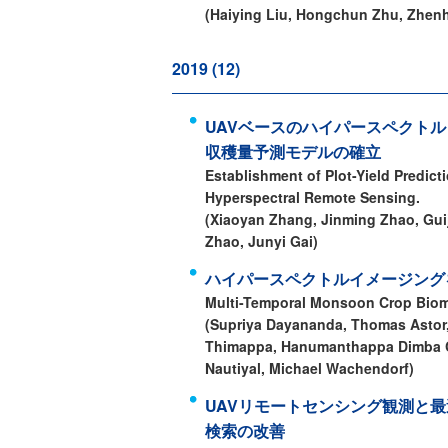
(Haiying Liu, Hongchun Zhu, Zhenh
2019 (12)
UAVベースのハイパースペクト
収穫量予測モデルの確立
Establishment of Plot-Yield Predi
Hyperspectral Remote Sensing.
(Xiaoyan Zhang, Jinming Zhao, Gui
Zhao, Junyi Gai)
ハイパースペクトルイメージング
Multi-Temporal Monsoon Crop Biom
(Supriya Dayananda, Thomas Astor,
Thimappa, Hanumanthappa Dimba C
Nautiyal, Michael Wachendorf)
UAVリモートセンシング観測と最適
検索の改善