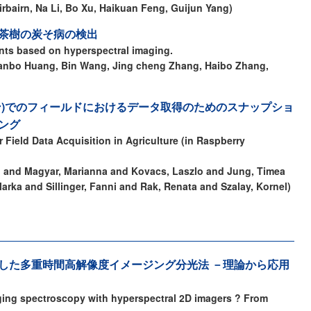
irbairn, Na Li, Bo Xu, Haikuan Feng, Guijun Yang)
茶樹の炭そ病の検出
ants based on hyperspectral imaging.
anbo Huang, Bin Wang, Jing cheng Zhang, Haibo Zhang,
ン)でのフィールドにおけるデータ取得のためのスナップショ
ング
Field Data Acquisition in Agriculture (in Raspberry
 and Magyar, Marianna and Kovacs, Laszlo and Jung, Timea
glarka and Sillinger, Fanni and Rak, Renata and Szalay, Kornel)
した多重時間高解像度イメージング分光法 －理論から応用
aging spectroscopy with hyperspectral 2D imagers ? From