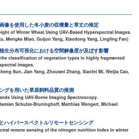
ル画像を使用した冬小麦の収穫量と草丈の推定
Height of Winter Wheat Using UAV-Based Hyperspectral Images.
 Xu, Mengke Miao, Guijun Yang, Xiaodong Yang, Lingling Fan)
の植生分布可視化における空間解像度が及ぼす影響
 the classification of vegetation types in highly fragmented
spectral images.
sheng Sun, Jian Yang, Zhouwei Zhang, Xiaofei Mi, Weijia Cao,
ジングを用いた草原飼料品質の推測
slands Using UAV-Borne Imaging Spectroscopy.
Damian Schulze-Bruninghoff, Matthias Wengert, Michael
とハイパースペクトルリモートセンシング
tral remote sensing of the nitrogen nutrition index in winter