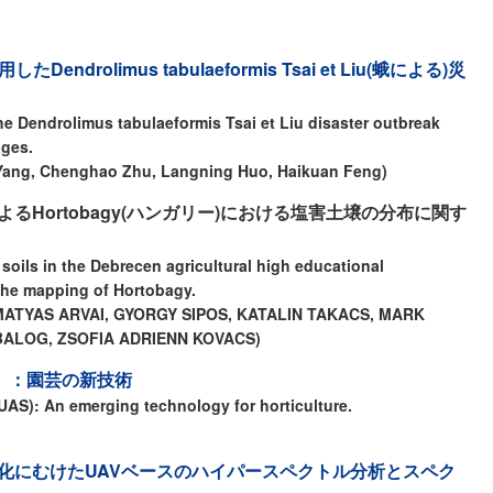
drolimus tabulaeformis Tsai et Liu(蛾による)災
he Dendrolimus tabulaeformis Tsai et Liu disaster outbreak
ages.
 Yang, Chenghao Zhu, Langning Huo, Haikuan Feng)
Hortobagy(ハンガリー)における塩害土壌の分布に関す
 soils in the Debrecen agricultural high educational
 the mapping of Hortobagy.
MATYAS ARVAI, GYORGY SIPOS, KATALIN TAKACS, MARK
 BALOG, ZSOFIA ADRIENN KOVACS)
）：園芸の新技術
AS): An emerging technology for horticulture.
化にむけたUAVベースのハイパースペクトル分析とスペク