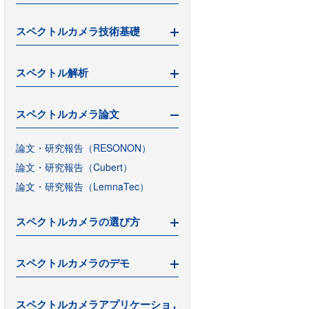
機械学習とスペクトル解析
スペクトルカメラ技術基礎
スペクトルカメラ導入の費用対効果
スペクトルカメラ「Pika」とは
スペクトルカメラのインライン導入
スペクトル解析
ハイパーとマルチの適材適所
ハイパースペクトルカメラとは(１)
レタスで実験してみた(2)（撮影編）
ハイパースペクトルカメラとは(２)
スペクトルカメラ論文
レタスで実験してみた(1)（種まき
ハイパースペクトルカメラとは(３)
主成分分析(PCA)で物質の分類
編）
ハイパーとマルチの違い
部分的最小二乗回帰(PLS)で成分を定
論文・研究報告（RESONON）
スペクトルカメラ発展の歴史
量化
動画ハイパースペクトルカメラ
論文・研究報告（Cubert）
スペクトルの多変量解析
分光カメラ関連用語解説
論文・研究報告（LemnaTec）
多変量解析の実例
スペクトルカメラの選び方
Pythonで始めるスペクトル解析
スペクトルカメラの選び方
1.1 スペクトルデータの読み込み
スペクトルカメラのデモ
スペクトルカメラの選び方 2021年版
1.2 スペクトルデータ画像表示
Pikaの5つのモデル選び方
Pika実機撮影デモ
1.3 スペクトルグラフ表示
スペクトルカメラアプリケーショ