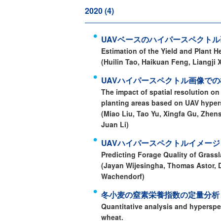
2020 (4)
UAVベースのハイパースペクト
Estimation of the Yield and Plant 
(Huilin Tao, Haikuan Feng, Liangji
UAVハイパースペクトル画像で
The impact of spatial resolution on
planting areas based on UAV hyper
(Miao Liu, Tao Yu, Xingfa Gu, Zhen
Juan Li)
UAVハイパースペクトルイメー
Predicting Forage Quality of Gras
(Jayan Wijesingha, Thomas Astor, 
Wachendorf)
冬小麦の窒素栄養指数の定量分析
Quantitative analysis and hyperspec
wheat.