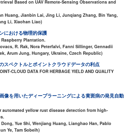
etrieval Based on UAV Remote-Sensing Observations and
 Huang, Jianbin Lai, Jing Li, Junqiang Zhang, Bin Yang,
ang Li, Xiaohan Liao)
ンにおける物理的保護
 Raspberry Plantation.
Kovacs, R. Rak, Nora Peterfalvi, Fanni Sillinger, Gennadii
?ek, Arum Jung, Hungary, Ukraine, Czech Republic)
のスペクトルとポイントクラウドデータの利点
POINT-CLOUD DATA FOR HERBAGE YIELD AND QUALITY
V画像を用いたディープラーニングによる黄斑病の発見自動
 automated yellow rust disease detection from high-
s.
g Dong, Yue Shi, Wenjiang Huang, Lianghao Han, Pablo
hun Ye, Tam Sobeih)