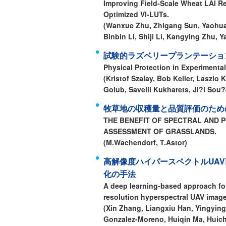
Improving Field-Scale Wheat LAI R
Optimized VI-LUTs.
(Wanxue Zhu, Zhigang Sun, Yaohuan
Binbin Li, Shiji Li, Kangying Zhu, Y
試験的ラズベリープランテーショ
Physical Protection in Experimental
(Kristof Szalay, Bob Keller, Laszlo 
Golub, Savelii Kukharets, Ji?i Sou
牧草地の収穫量と品質評価のため
THE BENEFIT OF SPECTRAL AND 
ASSESSMENT OF GRASSLANDS.
(M.Wachendorf, T.Astor)
高解像度ハイパースペクトルUA
化の手法
A deep learning-based approach for
resolution hyperspectral UAV image
(Xin Zhang, Liangxiu Han, Yingyin
Gonzalez-Moreno, Huiqin Ma, Huic