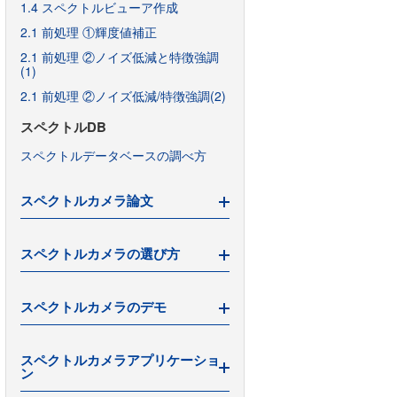
1.4 スペクトルビューア作成
2.1 前処理 ①輝度値補正
2.1 前処理 ②ノイズ低減と特徴強調
(1)
2.1 前処理 ②ノイズ低減/特徴強調(2)
スペクトルDB
スペクトルデータベースの調べ方
スペクトルカメラ論文
論文・研究報告（RESONON）
スペクトルカメラの選び方
論文・研究報告（Cubert）
論文・研究報告（LemnaTec）
スペクトルカメラの選び方
スペクトルカメラのデモ
スペクトルカメラの選び方 2021年版
Pikaの5つのモデル選び方
Pika実機撮影デモ
スペクトルカメラアプリケーショ
低価格マルチスペクトルカメラの実
ン
Pikaデータ分析デモ
力