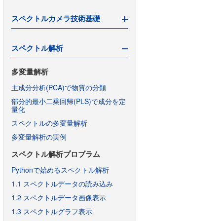
機械学習とスペクトル解析
スペクトルカメラ技術基礎
スペクトルカメラ導入の費用対効果
スペクトルカメラ「Pika」とは
スペクトルカメラのインライン導入
スペクトル解析
ハイパーとマルチの適材適所
ハイパースペクトルカメラとは(１)
レタスで実験してみた(2)（撮影編）
ハイパースペクトルカメラとは(２)
多変量解析
レタスで実験してみた(1)（種まき
ハイパースペクトルカメラとは(３)
主成分分析(PCA)で物質の分類
編）
ハイパーとマルチの違い
部分的最小二乗回帰(PLS)で成分を定
スペクトルカメラ発展の歴史
量化
動画ハイパースペクトルカメラ
スペクトルの多変量解析
分光カメラ関連用語解説
多変量解析の実例
スペクトル解析プロブラム
Pythonで始めるスペクトル解析
1.1 スペクトルデータの読み込み
1.2 スペクトルデータ画像表示
1.3 スペクトルグラフ表示