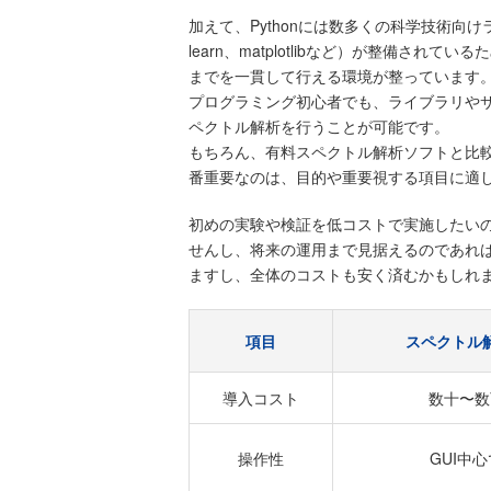
加えて、Pythonには数多くの科学技術向けライブラリ（S
learn、matplotlibなど）が整備さ
までを一貫して行える環境が整っています
プログラミング初心者でも、ライブラリや
ペクトル解析を行うことが可能です。
もちろん、有料スペクトル解析ソフトと比較
番重要なのは、目的や重要視する項目に適
初めの実験や検証を低コストで実施したいの
せんし、将来の運用まで見据えるのであれ
ますし、全体のコストも安く済むかもしれ
項目
スペクトル
導入コスト
数十〜数
操作性
GUI中