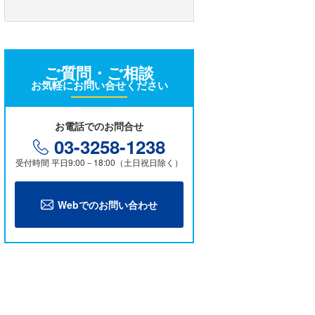
UAV×ハイパー実機撮影デモ
ハイパースペクトルカメラで樹脂や
金属の劣化を読み解く新技術
ご質問・ご相談
SDGsと光学機器・センサー
お気軽にお問い合せください
ハイパースペクトルカメラ事例集
見えない異物を検出
お電話でのお問合せ
03-3258-1238
人手不足の現状と次世代の省人化技
受付時間 平日9:00－18:00（土日祝日除く）
術、ハイパースペクトルカメラの可
能性
ハイパースペクトルカメラによるカ
Webでのお問い合わせ
ーボンニュートラル実現に向けた技
術革新の効率化
ハイパースペクトルカメラで加速す
る脱プラスチック
ハイパースペクトルカメラがもたら
すDX
膜厚測定