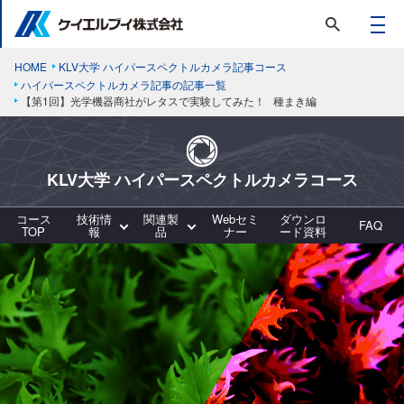
HOME
KLV大学 ハイパースペクトルカメラ記事コース
ハイパースペクトルカメラ記事の記事一覧
【第1回】光学機器商社がレタスで実験してみた！ 種まき編
KLV大学 ハイパースペクトルカメラコース
コース
技術情
関連製
Webセミ
ダウンロ
FAQ
TOP
報
品
ナー
ード資料