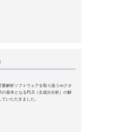
。
用
変量解析ソフトウェアを取り扱う㈱クオ
析の基本となるPLS（主成分分析）の解
していただきました。