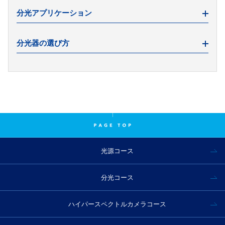
食品産業で活躍するIoTセンサー
スペクトル解析の手順
蛍光測定とは
分光アプリケーション
スペクトル解析とは
全反射測定法（ATR法）とは
反射測定とは
分光器の選び方
透過測定とは
油の劣化測定
部分的最小二乗回帰(PLS)で成分を定量化
スペクトル測定のコツ
発電機の点検項目
分光器の仕様の見方
主成分分析(PCA)で物質の分類
分光法の種類
中赤外分光でオイルを測定
分光器の選び方
スペクトルの多変量解析
分光器の選び方（可視分光編）
多変量解析の実例
分光分析に必要な機材
色検査とは
分光分析用光源の選び方
分光測色計でデジタル色見本
スペクトルデータベースの調べ方
光源コース
紙の水分量測定
粉体の水分量測定
分光コース
クロロフィル測定とは？
ハイパースペクトルカメラコース
偽造防止印刷とは？
近赤外分光で繊維選別