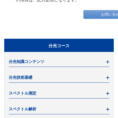
お問い合
分光コース
分光知識コンテンツ
分光器の基本のキ
分光技術基礎
分光器の用途を徹底解説
近赤・中赤・遠赤外線センサーの違い
分光分析とは
スペクトル測定
近赤外分光法とは
FTIRとは
センサーの重要性と導入法
スペクトル(Spectrum)とは
分光器の構造と種類
スペクトル解析
近赤外分光とIoT
赤外分光法と近赤外分光法の違い