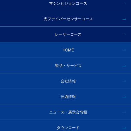
マシンビジョンコース
ハイパースペクトルカメラ事例｜工業分野
プラスチック資源循環促進法とは
光ファイバーセンサーコース
近赤外分光でプラスティック選別
半導体・フィルムの膜厚測定
レーザーコース
マシンビジョンでの活用事例
HOME
ハイパースペクトルカメラ事例｜食品分野
食品産業業界の未来を考える
製品・サービス
食品産業で活躍するIoTセンサー
会社情報
技術情報
ニュース・展示会情報
ダウンロード