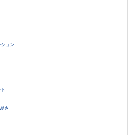
ーション
ント
易さ