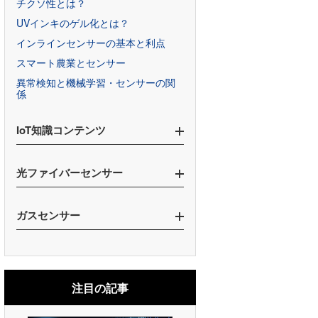
チクソ性とは？
UVインキのゲル化とは？
インラインセンサーの基本と利点
スマート農業とセンサー
異常検知と機械学習・センサーの関
係
IoT知識コンテンツ
IoTと遠赤外センサー
光ファイバーセンサー
安価に始めるIoT
人工知能の今と未来
ガスセンサー
IoTがもたらす変化
光ファイバーセンサーとは
IoTと光センサー
予防保全を成功させるセンサーの選
VOC規制の基本を解説
び方
IoTと食品産業
地球温暖化対策のメタンガス削減
IoTと製造業
注目の記事
IoTと医療・ヘルスケア
光ファイバセンシングの種類と事例