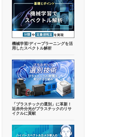
IoT×AIによる新たなビジネス
FBGセンサーと他センサーの比較
IoTの基本
FBGセンサーとは
ガスセンサーの種類
IoTデバイスの存在意義
光ファイバーの種類
ガスセンサーの選び方
機械学習/ディープラーニングを活
遠隔歪み監視システムの構築方法
用したスペクトル解析
電動自動車でのサーマルマネジメン
ト
構造ヘルスモニタリングの事例
アーク溶接の品質検査
過酷環境下での異常検知
電力設備におけるIoT
「プラスチックの選別」に革新！
近赤外分光がプラスチックのリサ
イクルに貢献