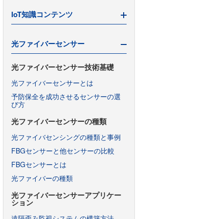
乳製品の原料受入検査
IoT知識コンテンツ
フォトダイオードの動作原理と特性
IoTと遠赤外センサー
周波数解析におけるフーリエ変換
光ファイバーセンサー
安価に始めるIoT
チクソ性とは？
人工知能の今と未来
光ファイバーセンサー技術基礎
UVインキのゲル化とは？
IoTがもたらす変化
光ファイバーセンサーとは
インラインセンサーの基本と利点
IoTと光センサー
予防保全を成功させるセンサーの選
スマート農業とセンサー
び方
IoTと食品産業
異常検知と機械学習・センサーの関
係
IoTと製造業
光ファイバーセンサーの種類
IoTと医療・ヘルスケア
光ファイバセンシングの種類と事例
IoT×AIによる新たなビジネス
FBGセンサーと他センサーの比較
IoTの基本
FBGセンサーとは
IoTデバイスの存在意義
光ファイバーの種類
光ファイバーセンサーアプリケー
ション
遠隔歪み監視システムの構築方法