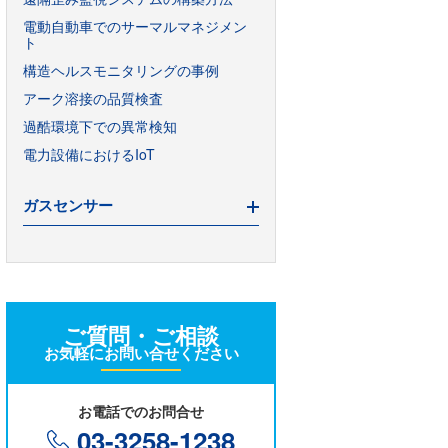
電動自動車でのサーマルマネジメン
ト
構造ヘルスモニタリングの事例
アーク溶接の品質検査
過酷環境下での異常検知
電力設備におけるIoT
ガスセンサー
VOC規制の基本を解説
地球温暖化対策のメタンガス削減
ご質問・ご相談
お気軽にお問い合せください
ガスセンサーの種類
お電話でのお問合せ
ガスセンサーの選び方
03-3258-1238