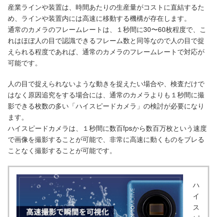
産業ラインや装置は、時間あたりの生産量がコストに直結するた
め、ラインや装置内には高速に移動する機構が存在します。
通常のカメラのフレームレートは、１秒間に30〜60枚程度で、こ
れはほぼ人の目で認識できるフレーム数と同等なので人の目で捉
えられる程度であれば、通常のカメラのフレームレートで対応が
可能です。
人の目で捉えられないような動きを捉えたい場合や、検査だけで
はなく原因追究をする場合には、通常のカメラよりも１秒間に撮
影できる枚数の多い「ハイスピードカメラ」の検討が必要になり
ます。
ハイスピードカメラは、１秒間に数百fpsから数百万枚という速度
で画像を撮影することが可能で、非常に高速に動くものをブレる
ことなく撮影することが可能です。
ハ
イ
ス