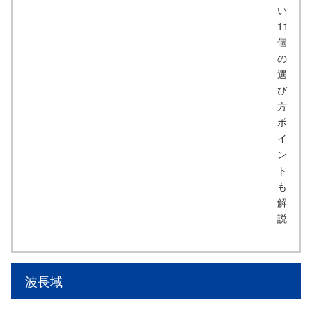
い
11
個
の
選
び
方
ポ
イ
ン
ト
も
解
説
波長域