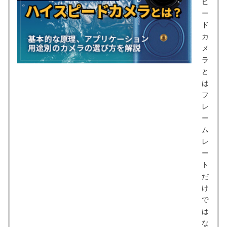
ピ
ー
ド
カ
メ
ラ
と
は
フ
レ
ー
ム
レ
ー
ト
だ
け
で
は
な