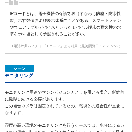
IPコードとは、電子機器の保護等級（すなわち防塵・防水性
能）示す数値および表示体系のことである。スマートフォン
やウェアラブルデバイスといったモバイル端末の耐久性の水
準を示す値として参照されることが多い。
IT用語辞典バイナリ 「IPコード」
より引用（最終閲覧日：2020/2/28）
シーン
モニタリング
モニタリング用途でマシンビジョンカメラを用いる場合、継続的
に撮影し続ける必要があります。
この場合カメラは固定されているため、環境との適合性が重要に
なります。
湿度の高い環境のモニタリングを行うケースでは、水分によるカ
メラの腐食を防ぐため、水分それ自体をシャットアウトする防水