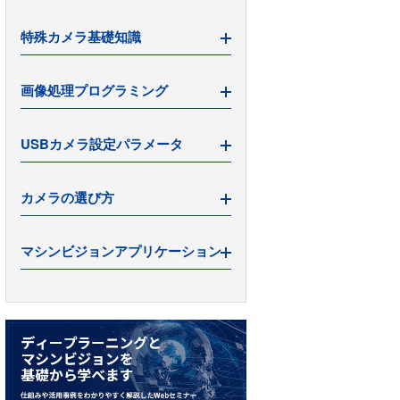
特殊カメラ基礎知識
3Dカメラとは
画像処理プログラミング
ハイスピードカメラとは
明るさ、露光／露出、ゲインの違い
初めてのPythonガイド
USBカメラ設定パラメータ
初めてのOpenCVガイド
画像取得コマンド
USBカメラの「露光」設定
カメラの選び方
画像出力コマンド
USBカメラの「明るさ」設定
カメラの設定の確認・変更
USBカメラの「ゲイン」設定
産業用カメラの選び方
マシンビジョンアプリケーション
カメラの設定Windowを簡単に出す
Optikronを導入するメリット
フレームレートの設定・確認方法
カメラの必要な画素数
ばら積みピッキングとロボットビジ
v4l2でカメラパラメータを確認
ョン
カメラの必要なFPS
簡単にできる顔検出方法を解説
カメラの必要な画角