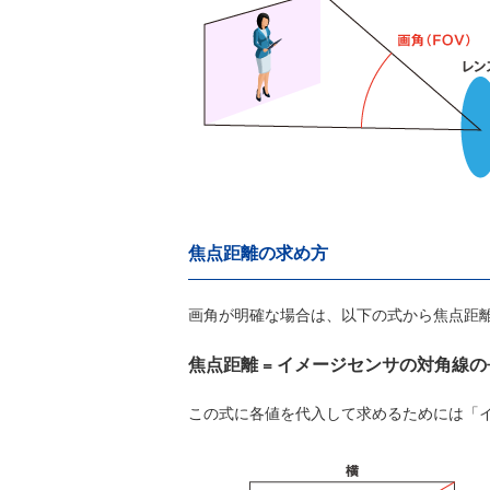
焦点距離の求め方
画角が明確な場合は、以下の式から焦点距
焦点距離 = イメージセンサの対角線の長さ / ( 
この式に各値を代入して求めるためには「