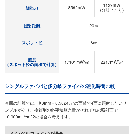
1129mW
総出力
8592mW
(分岐当たり)
照射距離
20㎜
スポット径
8㎜
照度
17101mW/㎠
2247mW/㎠
(スポット径の面積で計算)
シングルファイバと多分岐ファイバの硬化時間比較
今回の計算では、Φ8mm＝0.5024㎝²の面積で4面に照射したいサ
ンプルがあり、接着剤の必要積算光量がそれぞれの照射面で
10,000mJ/cm^2の場合を考えます。
シングルファイバの場合