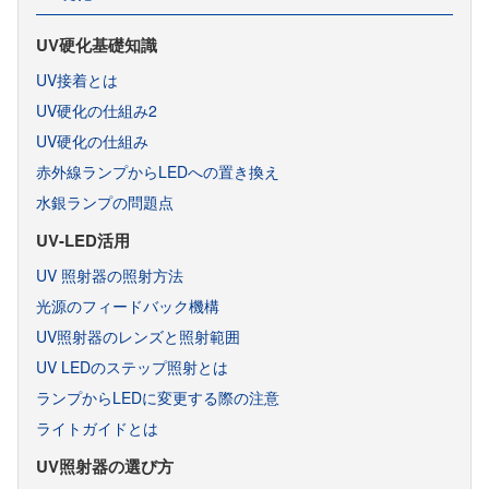
水銀ランプ
光源の波長特性（中心波長と半値幅）
紫外光の用途と光源
キセノンランプ
光源の寿命
UV硬化基礎知識
光の「波長」とは
広帯域光源の発光原理と特長
UV接着とは
白色光源の原理と製品
UV硬化の仕組み2
UV硬化の仕組み
赤外線ランプからLEDへの置き換え
水銀ランプの問題点
UV-LED活用
UV 照射器の照射方法
光源のフィードバック機構
UV照射器のレンズと照射範囲
UV LEDのステップ照射とは
ランプからLEDに変更する際の注意
ライトガイドとは
UV照射器の選び方