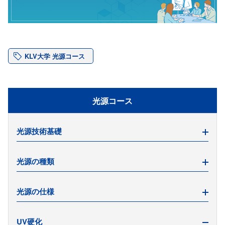
KLV大学 光源コース
光源コース
光源技術基礎
光源の種類
蛍光発光とは
電界発光とは
光源の仕様
放電発光とは
ハロゲンランプ
重水素ランプ(D2ランプ)
光源の波長特性（光源スペクトル）
UV硬化