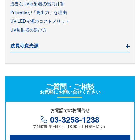
必要なUV照射器の出力計算
Primeliteが「高出力」な理由
UV-LED光源のコストメリット
UV照射器の選び方
波長可変光源
次世代照明研究の紹介
製品を検討するための光源
ご質問・ご相談
照明を検討するための光源
お気軽にお問い合せください
波長可変光源の選び方
お電話でのお問合せ
03-3258-1238
受付時間 平日9:00－18:00（土日祝日除く）
サーカディアンリズムの考慮