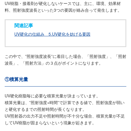
UV樹脂・接着剤が硬化しないケースでは、主に、環境、効果材
料、照射強度波長といった3つの要因が絡み合って発生します。
関連記事
UV硬化の仕組み 5.UV硬化を妨げる要因
この中で、”照射強度波長”に着目した場合、「照射強度」、「照射
波長」、「照射方法」の３点がポイントになります。
①積算光量
UV硬化樹脂毎に必要な積算光量が決まっています。
積算光量は、”照射強度×時間”で計算できる値で、照射強度が弱い
と硬化するまでの照射時間が長くなります。
UV照射器の出力不足や照射時間が不十分な場合、積算光量が不足
してUV樹脂が固まらないという現象が起きます。