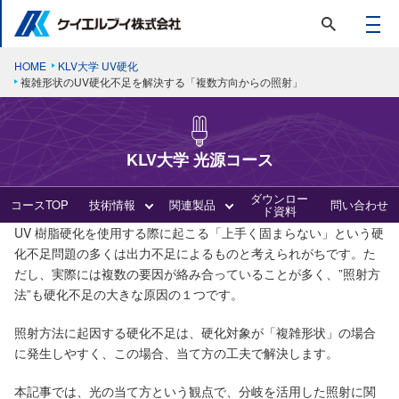
HOME
KLV大学 UV硬化
複雑形状のUV硬化不足を解決する「複数方向からの照射」
KLV大学 光源コース
ダウンロー
コースTOP
技術情報
関連製品
問い合わせ
ド資料
UV 樹脂硬化を使用する際に起こる「上手く固まらない」という硬
化不足問題の多くは出力不足によるものと考えられがちです。た
だし、実際には複数の要因が絡み合っていることが多く、”照射方
法”も硬化不足の大きな原因の１つです。
照射方法に起因する硬化不足は、硬化対象が「複雑形状」の場合
に発生しやすく、この場合、当て方の工夫で解決します。
本記事では、光の当て方という観点で、分岐を活用した照射に関