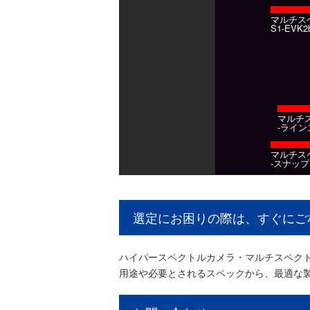
マルチス
S1-EVK2
マルチ
‐ラインス
マルチス
‐スナップシ
選定にお困りの際は、すぐにご
ハイパースペクトルカメラ・マルチスペク
用途や必要とされるスペックから、最適な