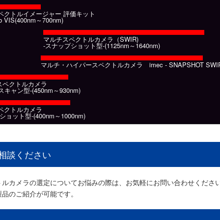
ペクトルイメージャー 評価キット
b VIS(400nm～700nm)
マルチスペクトルカメラ（SWIR)
-スナップショット型-(1125nm～1640nm)
マルチ・ハイパースペクトルカメラ imec - SNAPSHOT SWIR(1
スペクトルカメラ
キャン型‐(450nm～930nm)
ペクトルカメラ
ョット型‐(400nm～1000nm)
相談ください
トルカメラの選定についてお悩みの際は、お気軽にお問い合わせくださ
製品のご紹介が可能です。