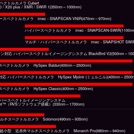
クトルカメラ Cubert
0 / X20 plus / XMR / SWIR 1(350nm～1000nm)
スペクトルカメラ imec - SNAPSCAN VNIR(470nm～970nm)
ハイパースペクトルカメラ imec - SNAPSCAN-SWIR(1100nm
マルチ・ハイパースペクトルカメラ imec - SNAPSHOT SWIR(1
ン対応 ハイパースペクトルイメージングシステム BlackBird V2(500nm～100
クトルカメラ HySpex Baldur(400nm～2500nm)
 ハイパースペクトルカメラ HySpex Mjolnir (ミュルニル)(400nm～2500n
クトルカメラ HySpex Classic(400nm～2500nm)
イパースペクトルイメージングシステム
Sight™（RVSソフトウェア搭載）(330nm～1700nm)
ルチスペクトルカメラ Solomon(490nm～935nm)
超小型 近赤外マルチスペクトルカメラ Monarch Pro(680nm～940nm)