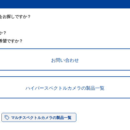
をお探しですか？
か？
希望ですか？
お問い合わせ
ハイパースペクトルカメラの製品一覧
マルチスペクトルカメラの製品一覧