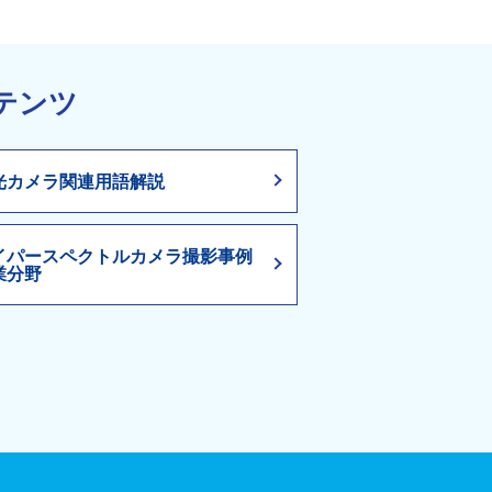
テンツ
光カメラ関連用語解説
イパースペクトルカメラ撮影事例
業分野