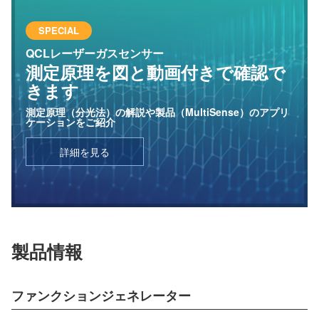
SPECIAL
QCLレーザーガスセンサー
測定原理を図と動画付きで
確認で
きます
測定原理（分光法）の解説や製品（MultiSense）のアプリ
ケーションをご紹介
詳細を見る
製品情報
ファンクションジェネレーター