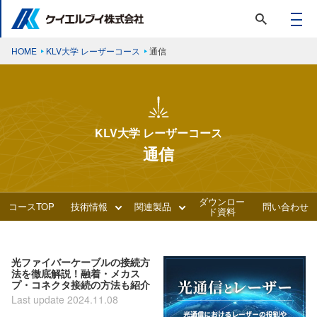
HOME
KLV大学 レーザーコース
通信
KLV大学 レーザーコース
通信
ダウンロー
コースTOP
技術情報
関連製品
問い合わせ
ド資料
光ファイバーケーブルの接続方
法を徹底解説！融着・メカス
プ・コネクタ接続の方法も紹介
Last update 2024.11.08