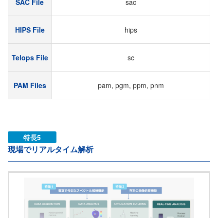
SAC File
sac
HIPS File
hips
Telops File
sc
PAM Files
pam, pgm, ppm, pnm
特長5
現場でリアルタイム解析