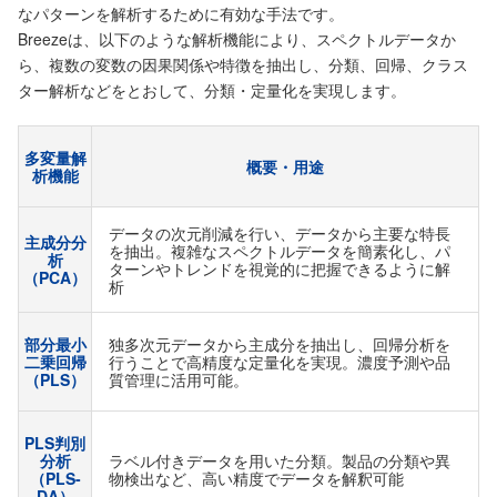
なパターンを解析するために有効な手法です。
Breezeは、以下のような解析機能により、スペクトルデータか
ら、複数の変数の因果関係や特徴を抽出し、分類、回帰、クラス
ター解析などをとおして、分類・定量化を実現します。
多変量解
概要・用途
析機能
データの次元削減を行い、データから主要な特長
主成分分
を抽出。複雑なスペクトルデータを簡素化し、パ
析
ターンやトレンドを視覚的に把握できるように解
（PCA）
析
部分最小
独多次元データから主成分を抽出し、回帰分析を
二乗回帰
行うことで高精度な定量化を実現。濃度予測や品
（PLS）
質管理に活用可能。
PLS判別
分析
ラベル付きデータを用いた分類。製品の分類や異
（PLS-
物検出など、高い精度でデータを解釈可能
DA）