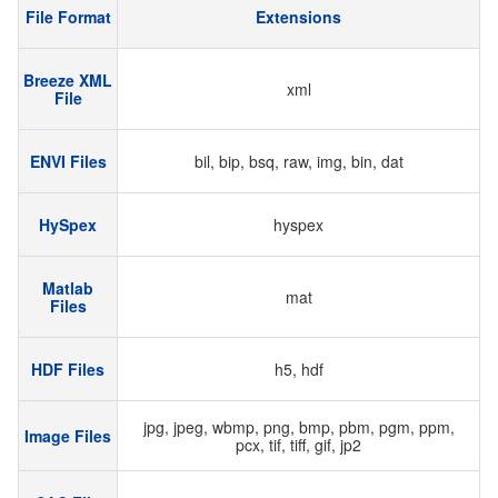
File Format
Extensions
Breeze XML
xml
File
ENVI Files
bil, bip, bsq, raw, img, bin, dat
HySpex
hyspex
Matlab
mat
Files
HDF Files
h5, hdf
jpg, jpeg, wbmp, png, bmp, pbm, pgm, ppm,
Image Files
pcx, tif, tiff, gif, jp2