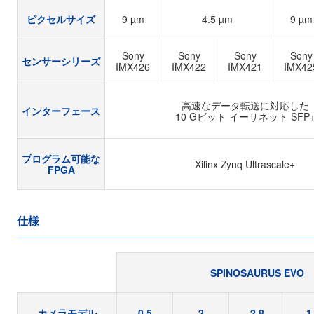
ピクセルサイズ
9 µm
4.5 µm
9 µm
Sony
Sony
Sony
Sony
センサーシリーズ
IMX426
IMX422
IMX421
IMX42
高速なデータ転送に対応した
インターフェース
10 Gビット イーサネット SFP
プログラム可能な
Xilinx Zynq Ultrascale+
FPGA
仕様
SPINOSAURUS EVO
カメラモデル
0.5
2
2.8
1