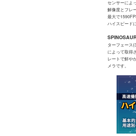
センサーによ
解像度とフレ
最大で1590
ハイスピード
SPINOSAUR
ターフェース(32
によって取得さ
レートで鮮や
メラです。