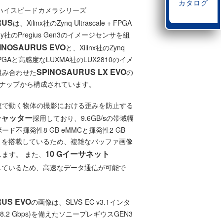
カタログ
veのハイスピードカメラシリーズ
RUS
は、Xilinx社のZynq Ultrascale + FPGA
y社のPregius Gen3のイメージセンサを組
INOSAURUS EVO
と、Xilinx社のZynq
 + FPGAと高感度なLUXMA社のLUX2810のイメ
SPINOSAURUS LX EVO
組み合わせた
の
ンナップから構成されています。
速で動く物体の撮影における歪みを防止する
シャッター
採用しており、9.6GB/sの帯域幅
ド不揮発性8 GB eMMCと揮発性2 GB
モリを搭載しているため、複雑なバッファ画像
10 Gイーサネット
ます。 また、
しているため、高速なデータ通信が可能で
RUS EVO
の画像は、SLVS-EC v3.1インタ
 8.2 Gbps)を備えたソニープレギウスGEN3