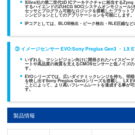
Xilinx社の第二世代3D ICアーキテクチャに相当するZynq
するハイエンドのZU4CG SOC(システムオンモジュール
セッサとプログラム可能なロジックを搭載したプラットフ
シンビジョンとしてのアプリケーションを可能にします。
IPコアとしては、BLOB検出・ピーク検出・RLE圧縮な
③ イメージセンサー EVO:Sony Pregius Gen3 ・ LX 
いずれも、マシンビジョン向けに開発されたハイスピード
ートや高品質の画質を支えるCMOSセンサーと低ノイズ
す。
EVOシリーズでは、広いダイナミックレンジを持ち、明
を映し出すSony Pregius Gen3シリーズを搭載し、L
ことによって、より高いフレームレートを達成する事が可能なL
す。
製品情報