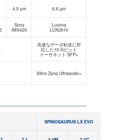
4.5 µm
6.6 µm
Sony
Luxima
5
IMX420
LUX2810
高速なデータ転送に対
応した10 Gビット
+
イーサネット SFP+
Xilinx Zynq Ultrascale+
SPINOSAURUS LX EVO
.7
7.1
3.0M
3.0C