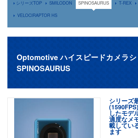
シリーズTOP
SMILODON
SPINOSAURUS
T-REX
VELOCIRAPTOR HS
Optomotive ハイスピードカメラ
SPINOSAURUS
シリーズ
(1590
したモデ
適度なメモ
載してい
ます