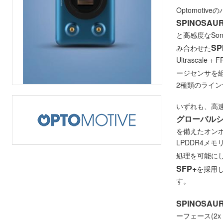
Optomoti
SPINOSAU
と高感度なSon
SP
み合わせた
Ultrascale
ージセンサを
2種類のライ
いずれも、高
グローバル
を備えたオンボー
LPDDR4メ
処理を可能にし
SFP+
を採用
す。
SPINOSAU
ーフェース(2x