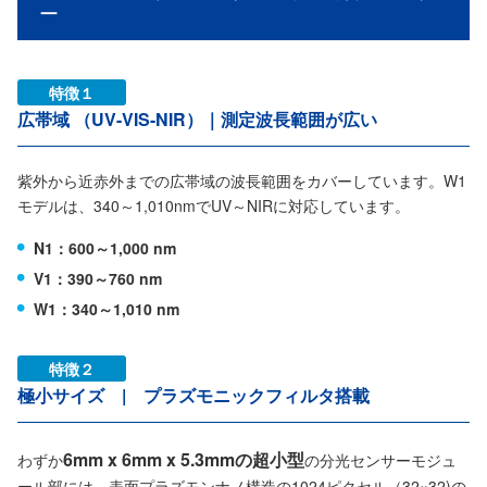
ー
特徴１
広帯域 （UV-VIS-NIR）｜測定波長範囲が広い
紫外から近赤外までの広帯域の波長範囲をカバーしています。W1
モデルは、340～1,010nmでUV～NIRに対応しています。
N1：600～1,000 nm
V1：390～760 nm
W1：340～1,010 nm
特徴２
極小サイズ | プラズモニックフィルタ搭載
6mm x 6mm x 5.3mmの超小型
わずか
の分光センサーモジュ
ール部には、表面プラズモンナノ構造の1024ピクセル（32×32)の