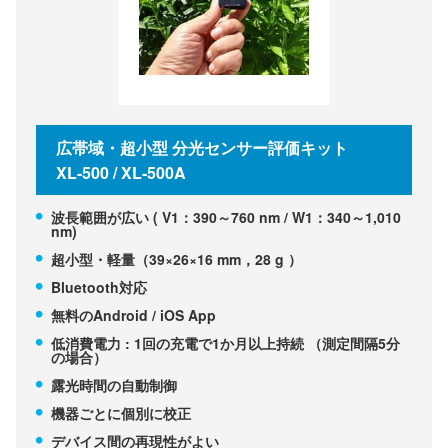
広帯域・超小型 分光センサー評価キット
XL-500 / XL-500A
波長範囲が広い ( V1：390～760 nm / W1：340～1,010
nm)
超小型・軽量（39×26×16 mm，28 g ）
Bluetooth対応
無料のAndroid / iOS App
低消費電力 : 1回の充電で1か月以上持続 （測定間隔5分
の場合）
露光時間の自動制御
機器ごとに個別に校正
デバイス間の再現性がよい