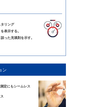
ニタリング
」を表示する。
、誤った充填剤を示す。
ョン
続測定にもシームレス
イス
る