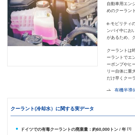
自動車用エン
めのクーラン
e-モビリテ
ンバイ中にお
があるため、
クーラントは
ーラントでエ
ーポンプやヒ
リー自体に重
だけ早くクー
有機半導
クーラント(冷却水）に関する実データ
ドイツでの有毒クーラントの廃棄量：約60,000トン / 年
[1]