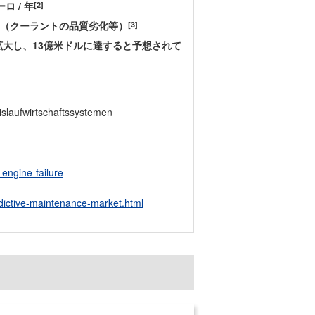
 / 年
[2]
。（クーラントの品質劣化等）
[3]
拡大し、13億米ドルに達すると予想されて
islaufwirtschaftssystemen
engine-failure
dictive-maintenance-market.html