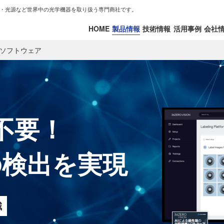
・光源など世界中の光学機器を取り扱う専門商社です。
HOME
製品情報
技術情報
活用事例
会社
査ソフトウェア
不要！
%の検出を実現
減